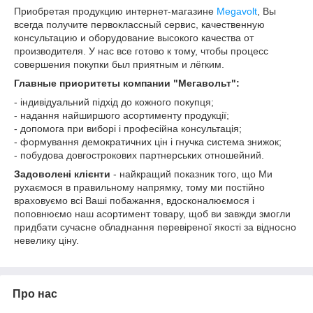
Приобретая продукцию интернет-магазине
Megavolt
, Вы
всегда получите первоклассный сервис, качественную
консультацию и оборудование высокого качества от
производителя. У нас все готово к тому, чтобы процесс
совершения покупки был приятным и лёгким.
Главные приоритеты компании "Мегавольт":
- індивідуальний підхід до кожного покупця;
- надання найширшого асортименту продукції;
- допомога при виборі і професійна консультація;
- формування демократичних цін і гнучка система знижок;
- побудова довгострокових партнерських отношейний.
Задоволені клієнти
- найкращий показник того, що Ми
рухаємося в правильному напрямку, тому ми постійно
враховуємо всі Ваші побажання, вдосконалюємося і
поповнюємо наш асортимент товару, щоб ви завжди змогли
придбати сучасне обладнання перевіреної якості за відносно
невелику ціну.
Про нас