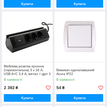
Купити
Купити
Меблева розетка кухонна
(горизонтальна) 3 x 16 А,
Вимикач одноклавішний
USB A+C 3,4 А, метал + дріт 3
Acura IP22
x 1.5 mm2
В наявності
В наявності
2 392
54
₴
₴
Купити
Купити