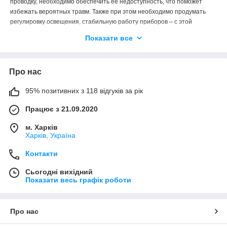
проводку, необходимо обеспечить ее недоступность, что поможет
избежать вероятных травм. Также при этом необходимо продумать
регулировку освещения, стабильную работу приборов – с этой
задачей прекрасно справляется
электрофурнитура
. Выключатели,
Показати все
розетки и подрозетники обеспечивают защиту от воздействия
прямого тока, придает комнате (помещению) эстетичный внешний
вид. Разнообразие дизайна и форм позволяет купить
Про нас
элетрофурнитуру любого размера и качества.
95% позитивних з 118 відгуків за рік
Працює з 21.09.2020
м. Харків
Харків, Україна
Контакти
Сьогодні вихідний
Показати весь графік роботи
Про нас