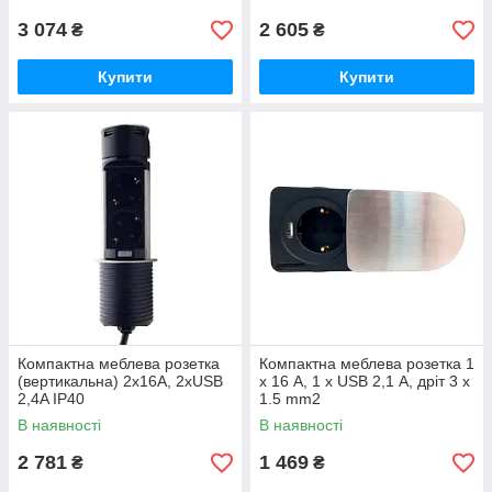
3 074
2 605
₴
₴
Купити
Купити
Компактна меблева розетка
Компактна меблева розетка 1
(вертикальна) 2х16A, 2хUSB
x 16 А, 1 x USB 2,1 А, дріт 3 x
2,4A IP40
1.5 mm2
В наявності
В наявності
2 781
1 469
₴
₴