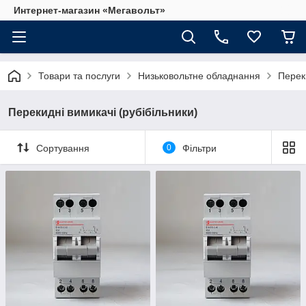
Интернет-магазин «Мегавольт»
Товари та послуги
Низьковольтне обладнання
Переки
Перекидні вимикачі (рубібільники)
Сортування
0
Фільтри