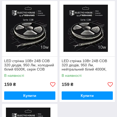
LED стрічка 10Вт 24В COB
LED стрічка 10Вт 24В COB
320 діодів, 950 Лм, холодний
320 діодів, 950 Лм,
білий 6500К, серія COB
нейтральний білий 4000К,
Electro House by Rishang
серія COB Electro House by
В наявності
В наявності
Rishang
159
159
₴
₴
Купити
Купити