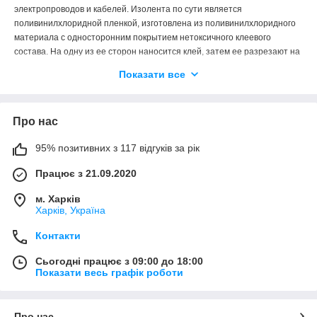
электропроводов и кабелей. Изолента по сути является
поливинилхлоридной пленкой, изготовлена из поливинилхлоридного
материала с односторонним покрытием нетоксичного клеевого
состава. На одну из ее сторон наносится клей, затем ее разрезают на
полосы определенной ширины. Свое применение клеящаяся
Показати все
изоляционная лента находит в быту, строительстве, ремонте и
промышленности.
Изолента ПВХ стойкая к перепадам температур в диапазоне от минус
Про нас
пятидесяти до плюс семидесяти градусов Цельсия, эластичная,
растяжимость составляет 240% от первоначального состояния.
95% позитивних з 117 відгуків за рік
Продукция соответствует всем Европейским стандартам. В магазине
Мегавольт Вы сможете выбрать оптимальный вариант изолирующей
Працює з 21.09.2020
ленты из подходящего материала, нужной толщины, ширины, длины и
м. Харків
цвета.
Харків, Україна
Контакти
Сьогодні працює з 09:00 до 18:00
Показати весь графік роботи
Про нас