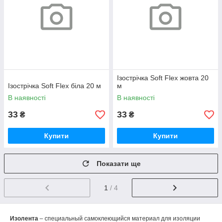
Ізострічка Soft Flex жовта 20
Ізострічка Soft Flex біла 20 м
м
В наявності
В наявності
33
33
₴
₴
Купити
Купити
Показати ще
1
/ 4
Изолента
– специальный самоклеющийся материал для изоляции