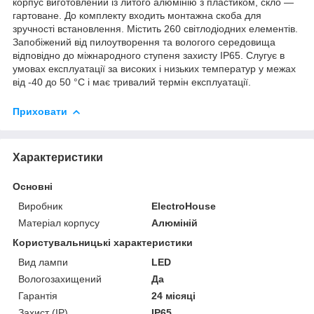
корпус виготовлений із литого алюмінію з пластиком, скло —
гартоване. До комплекту входить монтажна скоба для
зручності встановлення. Містить 260 світлодіодних елементів.
Запобіжений від пилоутворення та вологого середовища
відповідно до міжнародного ступеня захисту IP65. Слугує в
умовах експлуатації за високих і низьких температур у межах
від -40 до 50 °C і має тривалий термін експлуатації.
Приховати
Характеристики
Основні
Виробник
ElectroHouse
Матеріал корпусу
Алюміній
Користувальницькі характеристики
Вид лампи
LED
Вологозахищений
Да
Гарантія
24 місяці
Захист (IP)
IP65