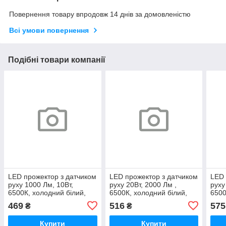
Повернення товару впродовж 14 днів за домовленістю
Всі умови повернення
Подібні товари компанії
LED прожектор з датчиком
LED прожектор з датчиком
LED 
руху 1000 Лм, 10Вт,
руху 20Вт, 2000 Лм ,
руху
6500К, холодний білий,
6500К, холодний білий,
6500
SMD2835
SMD2835
SMD
469
516
575
₴
₴
Купити
Купити