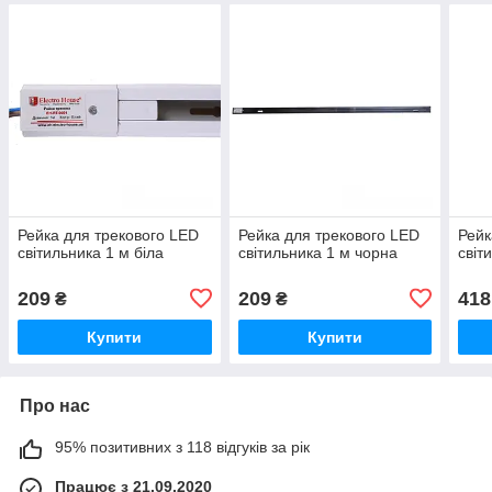
Рейка для трекового LED
Рейка для трекового LED
Рейк
світильника 1 м біла
світильника 1 м чорна
світ
209
209
418
₴
₴
Купити
Купити
Про нас
95% позитивних з 118 відгуків за рік
Працює з 21.09.2020