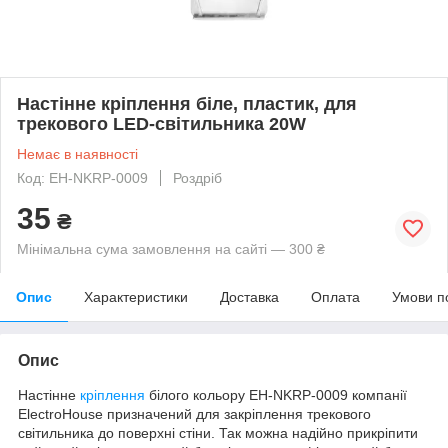
Настінне кріплення біле, пластик, для
трекового LED-світильника 20W
Немає в наявності
Код: EH-NKRP-0009
Роздріб
35
₴
Мінімальна сума замовлення на сайті — 300 ₴
Опис
Характеристики
Доставка
Оплата
Умови п
Опис
Настінне
кріплення
білого кольору EH-NKRP-0009 компанії
ElectroHouse призначений для закріплення трекового
світильника до поверхні стіни. Так можна надійно прикріпити