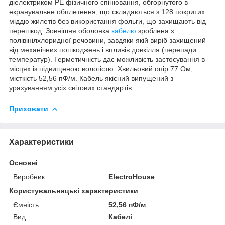
діелектриком РЕ фізичного спінювання, обгорнутого в
екранувальне обплетення, що складаються з 128 покритих
міддю жилетів без використання фольги, що захищають від
перешкод. Зовнішня оболонка
кабелю
зроблена з
полівінілхлоридної речовини, завдяки якій виріб захищений
від механічних пошкоджень і впливів довкілля (перепади
температур). Герметичність дає можливість застосування в
місцях із підвищеною вологістю. Хвильовий опір 77 Ом,
місткість 52,56 пФ/м. Кабель якісний випущений з
урахуванням усіх світових стандартів.
Приховати
Характеристики
Основні
Виробник
ElectroHouse
Користувальницькі характеристики
Ємність
52,56 пФ/м
Вид
Кабелі