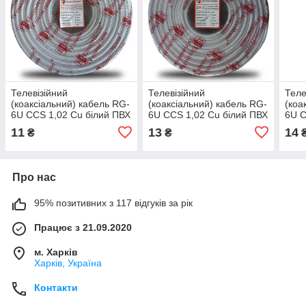
Телевізійний
Телевізійний
Теле
(коаксіальний) кабель RG-
(коаксіальний) кабель RG-
(коа
6U CCS 1,02 Cu білий ПВХ
6U CCS 1,02 Cu білий ПВХ
6U C
EH-2
EH-3
ПВХ
11
13
14
₴
₴
Про нас
95% позитивних з 117 відгуків за рік
Працює з 21.09.2020
м. Харків
Харків, Україна
Контакти