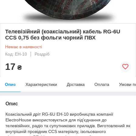
Телевізійний (коаксіальний) кабель RG-6U
CCS 0,75 без фольги чорний ПВХ
Немає в наявності
Код: EH-10
Роздріб
17
₴
Опис
Характеристики
Доставка
Оплата
Умови п
Опис
Коаксіальний дріт RG-6U EH-10 виробництва компанії
ElectroHouse використовується для під'єднання до
телевізійних, радіо та супутникових приладів. Виготовлений як
внутрішній провідник CCS матеріалу, ізольованого