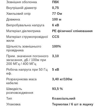
Зовнішня оболонка
ПВХ
Внутрішній діаметр
0,75
Хвильовий опір
77 Ом
Довжина
100 м
Випробувальна напруга
6 кВ
Матеріал діелектрика
PE фізичної спінювання
Матеріал струмопровідної
CCS
жили
Щільність зовнішнього
100%
провідника
Прим. значення погонного
3,10
загасання, дБ / 100м при
200 МГц / 400 МГц
Робоча напруга при 50 Гц
5 кВ
еф.
Розрахункова маса
3,40 кг/100м
кабелю
Швидкість
93,5 %
розповсюдження
Тип
Коаксіальний
Упаковка
Термопак / 6 шт в ящику