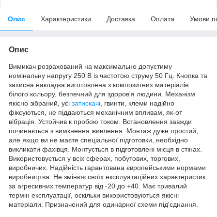
Опис
Характеристики
Доставка
Оплата
Умови п
Опис
Вимикач розрахований на максимально допустиму
номінальну напругу 250 В із частотою струму 50 Гц. Кнопка та
захисна накладка виготовлена з композитних матеріалів
білого кольору, безпечний для здоров'я людини. Механізм
якісно зібраний, усі
затискачі
, гвинти, клеми надійно
фіксуються, не піддаються механічним впливам, як-от
вібрація. Устойчив к пробою током. Встановлення завжди
починається з вимкнення живлення. Монтаж дуже простий,
але якщо ви не маєте спеціальної підготовки, необхідно
викликати фахівця. Монтується в підготовлені місця в стінах.
Використовується у всіх сферах, побутових, торгових,
виробничих. Надійність гарантована європейськими нормами
виробництва. Не змінює своїх експлуатаційних характеристик
за агресивних температур від -20 до +40. Має тривалий
термін експлуатації, оскільки використовуються якісні
матеріали. Призначений для одинарної схеми під'єднання.