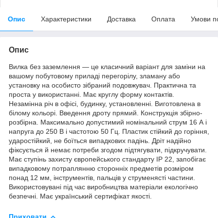
Опис
Характеристики
Доставка
Оплата
Умови п
Опис
Вилка без заземлення — це класичний варіант для заміни на
вашому побутовому приладі перегорілу, зламану або
установку на особисто зібраний подовжувач. Практична та
проста у використанні. Має круглу форму контактів.
Незамінна річ в офісі, будинку, установленні. Виготовлена в
білому кольорі. Введення дроту прямий. Конструкція збірно-
розбірна. Максимально допустимий номінальний струм 16 А і
напруга до 250 В і частотою 50 Гц. Пластик стійкий до горіння,
ударостійкий, не боїться випадкових падінь. Дріт надійно
фіксується й немає потреби згодом підтягувати, підкручувати.
Має ступінь захисту європейського стандарту IP 22, запобігає
випадковому потраплянню сторонніх предметів розміром
понад 12 мм, інструментів, пальців у струменясті частини.
Використовувані під час виробництва матеріали екологічно
безпечні. Має український сертифікат якості.
Приховати