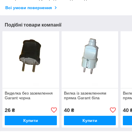
Всі умови повернення
Подібні товари компанії
Виделка без заземлення
Вилка із заземленням
Вилк
Garant чорна
пряма Garant біла
прям
26
40
40
₴
₴
Купити
Купити