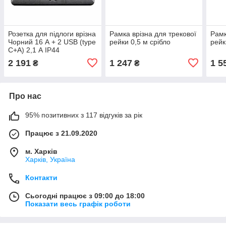
Розетка для підлоги врізна
Рамка врізна для трекової
Рамк
Чорний 16 А + 2 USB (type
рейки 0,5 м срібло
рейк
C+A) 2,1 А IP44
2 191
1 247
1 5
₴
₴
Про нас
95% позитивних з 117 відгуків за рік
Працює з 21.09.2020
м. Харків
Харків, Україна
Контакти
Сьогодні працює з 09:00 до 18:00
Показати весь графік роботи