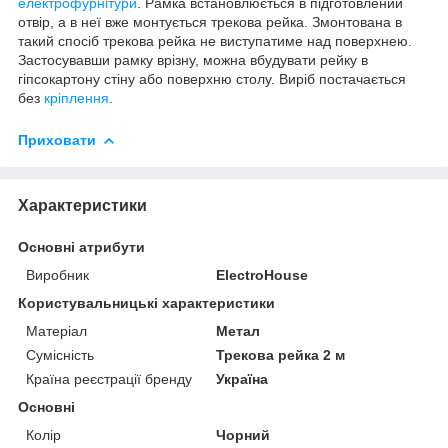
електрофурнітури
. Рамка встановлюється в підготовлений
отвір, а в неї вже монтується трекова рейка. Змонтована в
такий спосіб трекова рейка не виступатиме над поверхнею.
Застосувавши рамку врізну, можна вбудувати рейку в
гіпсокартону стіну або поверхню столу. Виріб постачається
без
кріплення
.
Приховати
Характеристики
Основні атрибути
Виробник
ElectroHouse
Користувальницькі характеристики
Матеріал
Метал
Сумісність
Трекова рейка 2 м
Країна реєстрації бренду
Україна
Основні
Колір
Чорний