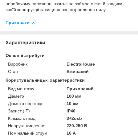
неробочому положенні взагалі не займає місця й завдяки
своїй конструкції захищена від потрапляння пилу.
Приховати
Характеристики
Основні атрибути
Виробник
ElectroHouse
Стан
Вживаний
Користувальницькі характеристики
Вид монтажу
Прихований
Діаметр
100 мм
Діаметр під отвір
10 см
Захист (IP)
IP40
Кількість гнізд
3+2usb
Напруга живлення
220-250 В
Номінальний струм
16 А