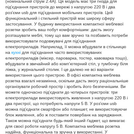
(номінальний струм 2.4А). Ця модель має три гнізда для
під'єднання пристроїв до мережі з напругою 220 В і два
роз'єми usb для під'єднання мобільних пристроїв. Цей
функціональний і стильний пристрій має широку сферу
застосування. У будинку використання компактної меблевої
розетки зробить ваш побут комфортнішим: дасть змогу
розташувати меблі, тому що вам зручно та позбавить потреби
використовувати подовжувачі для під'єднання
електроприладів. Наприклад, її можна вбудувати в стільницю
на
кухні
для під'єднання часто використовуваних
електроприладів (міксер, пароварка, тостер, кавоварка тощо),
вбудувати в звичайний або комп'ютерний стіл, у тумбочку біля
ліжка, у журнальний столик. І це далеко не всі варіанти
використання цього пристрою. В офісі компактна меблева
розетка взагалі незамінна, оскільки дасть змогу раціональніше
організувати робочий простір і зробить його безпечнішим. Ви
можете одночасно під'єднати до чотирьох пристроїв: три
електроприлади використовують живлення з напругою 220 В і
два пристрої, що потребують напруги 5 В. У роз'єми usb
можна під'єднати смартфон або планшет, не використовуючи
блок живлення, або ж поставити повербанк на заряджання.
Також можна під'єднати будь-який інший ґаджет, що вимагає
для своєї роботи напругу 5 В. Компактна меблева розетка
надійна, функціональна та зручна у використанні. У