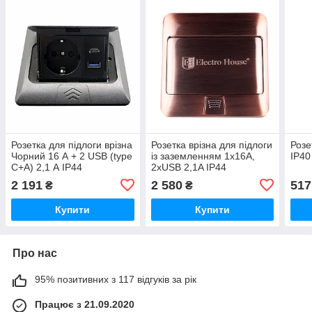
Розетка для підлоги врізна
Розетка врізна для підлоги
Розе
Чорний 16 А + 2 USB (type
із заземленням 1х16A,
IP40
C+A) 2,1 А IP44
2хUSB 2,1A IP44
2 191
2 580
517
₴
₴
Купити
Купити
Про нас
95% позитивних з 117 відгуків за рік
Працює з 21.09.2020