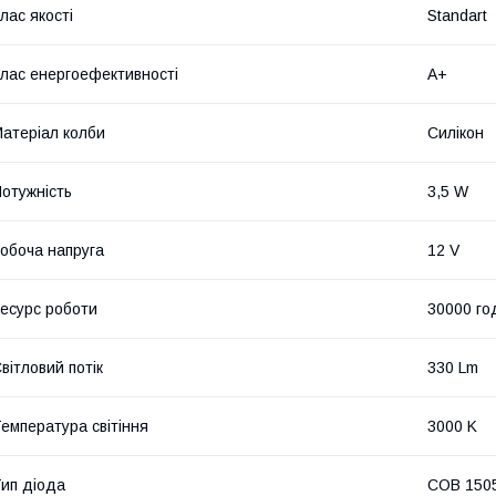
лас якості
Standart
лас енергоефективності
A+
атеріал колби
Силікон
отужність
3,5 W
обоча напруга
12 V
есурс роботи
30000 го
вітловий потік
330 Lm
емпература світіння
3000 K
ип діода
COB 150