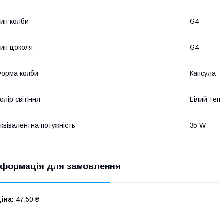
ип колби
G4
ип цоколя
G4
орма колби
Капсула
олір світіння
Білий те
квівалентна потужність
35 W
нформація для замовлення
іна:
47,50 ₴