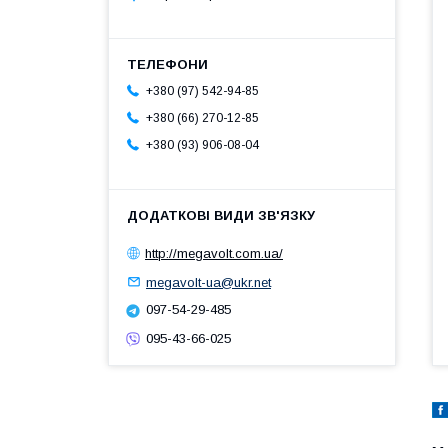
+380 (97) 542-94-85
+380 (66) 270-12-85
+380 (93) 906-08-04
http://megavolt.com.ua/
megavolt-ua@ukr.net
097-54-29-485
095-43-66-025