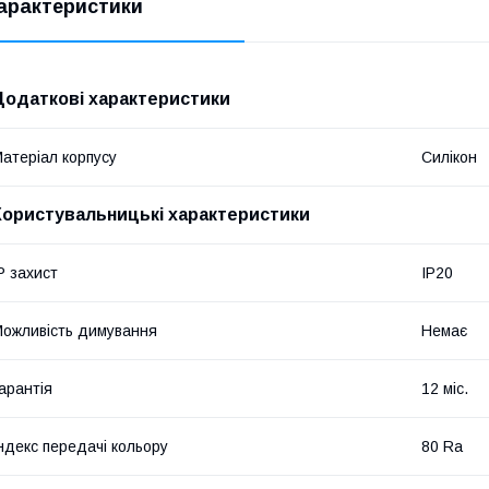
арактеристики
Додаткові характеристики
атеріал корпусу
Силікон
Користувальницькі характеристики
P захист
IP20
ожливість димування
Немає
арантія
12 міс.
ндекс передачі кольору
80 Ra