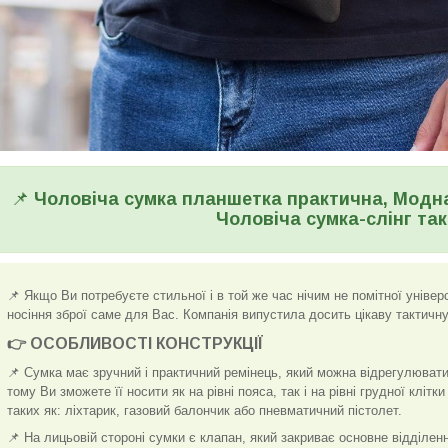
📌
Чоловіча сумка планшетка практична, Модна
Чоловіча сумка-слінг та
📌 Якщо Ви потребуєте стильної і в той же час нічим не помітної уніве
носіння зброї саме для Вас. Компанія випустила досить цікаву тактичну
👉 ОСОБЛИВОСТІ КОНСТРУКЦІЇ
📌 Сумка має зручний і практичний ремінець, який можна відрегулюват
тому Ви зможете її носити як на рівні пояса, так і на рівні грудної клі
таких як: ліхтарик, газовий балончик або пневматичний пістолет.
📌 На лицьовій стороні сумки є клапан, який закриває основне відділен