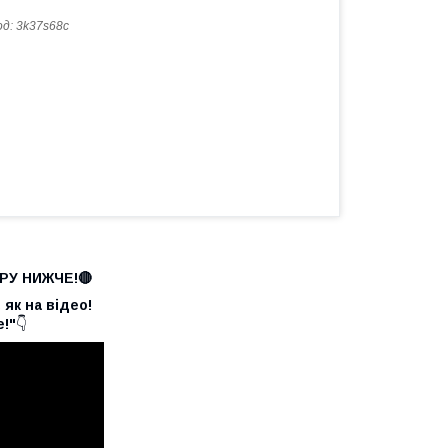
од:
3k37s68c
РУ НИЖЧЕ!🔴
 як на відео!
!"
👇