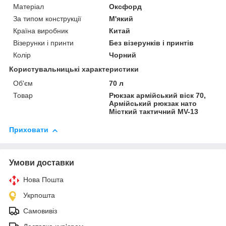
Матеріал
Оксфорд
За типом конструкції
М'який
Країна виробник
Китай
Візерунки і принти
Без візерунків і принтів
Колір
Чорний
Користувальницькі характеристики
Об'єм
70 л
Товар
Рюкзак армійський віск 70,
Армійський рюкзак нато
Місткий тактичний MV-13
Приховати
Умови доставки
Нова Пошта
Укрпошта
Самовивіз