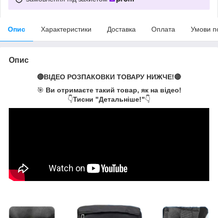
Опис
Характеристики
Доставка
Оплата
Умови п
Опис
🔴ВІДЕО РОЗПАКОВКИ ТОВАРУ НИЖЧЕ!🔴
🎯
Ви отримаєте такий товар, як на відео!
👇
Тисни "Детальніше!"
👇