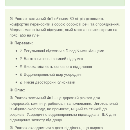
🎯 Рюкзак тактичний 4в1 об’ємом 80 літрів дозволить
комфортно переносити з собою особисті речі та спорядження.
Модель має знімний підсумок, який можна носити окремо на
поясі або на плечі
🎯
Переваги:
☑️ Регульовані підтяжки з D-подібними кільцями
☑️ Багато кишень і знімний підсумок
☑️ Висока місткість основного відділення
☑️ Водонепроникний шар усередині
☑️ Якісні двосторонні блискавки
🎯
Опис:
🎯 Рюкзак тактичний 4в1 – це дорожній рюкзак для
подорожей, кемпінгу, риболовлі та полювання. Виготовлений
із міцного оксфорду, не промокає, міцний та стійкий до
розривів. Усередині є водонепроникна підкладка із ПВХ для
підвищення захисту від дощу.
🎯 Рюкзак складається з двох відділень, що широко