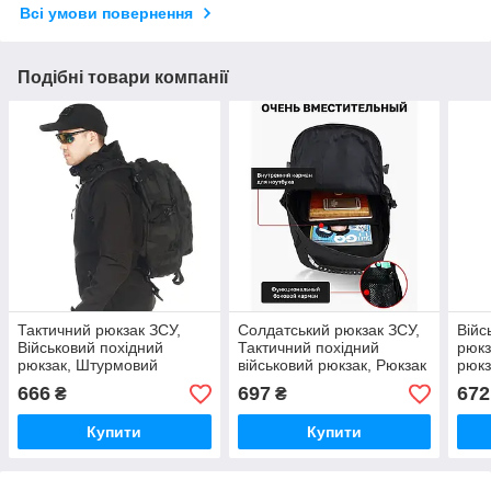
Всі умови повернення
Подібні товари компанії
Тактичний рюкзак ЗСУ,
Солдатський рюкзак ЗСУ,
Війс
Військовий похідний
Тактичний похідний
рюкз
рюкзак, Штурмовий
військовий рюкзак, Рюкзак
рюкз
Рюкзак наплічний
для армії Армійський нато
такт
666
697
672
₴
₴
військовий OQ-25
IH-57
Купити
Купити