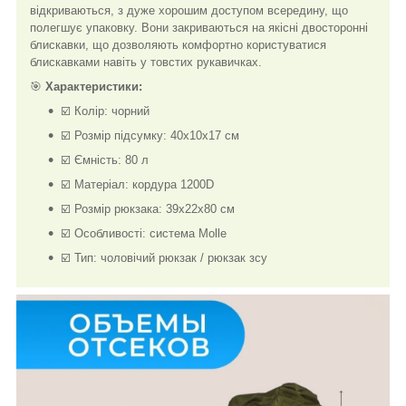
відкриваються, з дуже хорошим доступом всередину, що
полегшує упаковку. Вони закриваються на якісні двосторонні
блискавки, що дозволяють комфортно користуватися
блискавками навіть у товстих рукавичках.
🎯
Характеристики:
☑️ Колір: чорний
☑️ Розмір підсумку: 40х10х17 см
☑️ Ємність: 80 л
☑️ Матеріал: кордура 1200D
☑️ Розмір рюкзака: 39x22x80 см
☑️ Особливості: система Molle
☑️ Тип: чоловічий рюкзак / рюкзак зсу