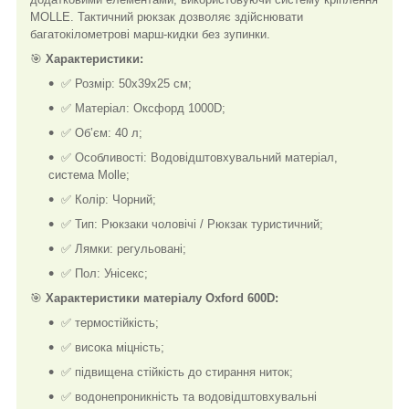
MOLLE. Тактичний рюкзак дозволяє здійснювати
багатокілометрові марш-кидки без зупинки.
🎯
Характеристики:
✅ Розмір: 50x39x25 см;
✅ Матеріал: Оксфорд 1000D;
✅ Об’єм: 40 л;
✅ Особливості: Водовідштовхувальний матеріал,
система Molle;
✅ Колір: Чорний;
✅ Тип: Рюкзаки чоловічі / Рюкзак туристичний;
✅ Лямки: регульовані;
✅ Пол: Унісекс;
🎯
Характеристики матеріалу Oxford 600D:
✅ термостійкість;
✅ висока міцність;
✅ підвищена стійкість до стирання ниток;
✅ водонепроникність та водовідштовхувальні