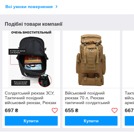
Всі умови повернення
Подібні товари компанії
Солдатський рюкзак ЗСУ,
Військовий похідний
Такт
Тактичний похідний
рюкзак 70 л, Рюкзак
війс
військовий рюкзак, Рюкзак
тактичний солдатський
армі
для армії Армійський нато
похідний Штумовий
ЗСУ
697
655
667
₴
₴
IH-57
військовий VJ-26
BL-3
Купити
Купити