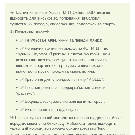
🎯 Тактичний рюкзак Assault M-11 Oxford 600D відмінно
підходить для військових, полювання, риболовлі,
туристичних походів, скелелазіння, подорожей та спорту.
🎯
Позитивні якості:
✅ Регульовані бічні, нижні та передні лямки;
✅ Чоловічий тактичний рюкзак на 40л M-11 – це
зручний штурмовий рюкзак із системою molle, що є
незамінним аксесуаром для активного відпочинку,
військово-спортивних ігор, туристичних походів,
включаючи гірські походи та скелелазіння.
✅ Кріплення для спорядження типу “MOLLE”;
✅ Поясний ремінь із швидкороз’ємним замком
“фастекс”;
✅ Водовідштовхувальний зовнішній матеріал;
✅ Якісне пошиття та фурнітура;
🎯 Рюкзак туристичний має містке основне відділення, безліч
передніх кишень на блискавці. Рибалкам також підходить
тактичний рюкзак, ви зможете укомплектувати його
додатковими елементами, використовуючи систему кріплення