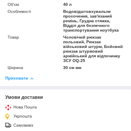
Об'єм
40 л
Особливості
Водовідштовхувальне
просочення, зав'язаний
ремінь, Грудна стяжка,
Відділ для безпечного
транспортування ноутбука
Товар
Чоловічий рюкзак
польовий, Рюкзак
військовий штурм, Бойовий
рюкзак штурмовий
армійський для відпочинку
ЗСУ OQ-25
Ширина
30 см мм
Приховати
Умови доставки
Нова Пошта
Укрпошта
Самовивіз