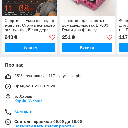
Спортивні гумки еспандер
Тренажер для занять в
Фітн
exercise, Стрічка еспандер
домашніх умовах LT-003
для 
для турніка, Еспандери
Гумки для фітнесу
шт, 
для фітнесу вправи ZJ-51
професіоналів EA-56
фітн
248
251
117
₴
₴
Купити
Купити
Про нас
95% позитивних з 117 відгуків за рік
Працює з 21.09.2020
м. Харків
Харків, Україна
Контакти
Сьогодні працює з 09:00 до 18:00
Показати весь графік роботи