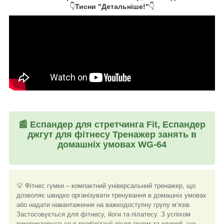
👇
Тисни "Детальніше!"
👇
📰
Еспандер для стретчинга Fit, Еспандер
джгут для фітнесу Тренажер занять в
домашніх умовах WG-64
💡 Фітнес гумки – компактний універсальний тренажер, що
дозволяє швидко організувати тренування в домашніх умовах
або надати навантаження на важкодоступну групу м’язів.
Застосовується для фітнесу, йоги та пілатесу. З успіхом
використовується в реабілітації після травм та хвороб, що