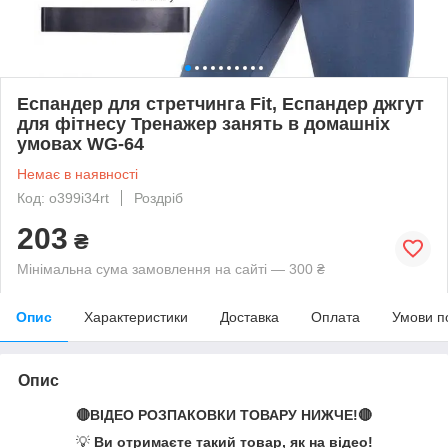
Еспандер для стретчинга Fit, Еспандер джгут
для фітнесу Тренажер занять в домашніх
умовах WG-64
Немає в наявності
Код: o399i34rt
Роздріб
203
₴
Мінімальна сума замовлення на сайті — 300 ₴
Опис
Характеристики
Доставка
Оплата
Умови п
Опис
🔴ВІДЕО РОЗПАКОВКИ ТОВАРУ НИЖЧЕ!🔴
💡
Ви отримаєте такий товар, як на відео!