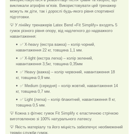
викликали атрофію м’язів. Використовувати цей тренажер
можуть як діти, так і дорослі будь-якого рівня спортивної
підготовки.
💡 У лінійку тренажерів Latex Bend «Fit Simplify» входять 5
гумок різного рівня опору, від надлегкого до надважкого
навантаження:
✅ X-heavy (екстра важка) – колір чорний,
навантаження 22 кг, товщина 1,1 мм.
✅ X-light (екстра легка) – колір зелений,
навантаження 3,5кг, товщина 0,35мм
✅ Heavy (важка) – колір червоний, навантаження 18
кг, товщина 0,9 мм.
✅ Medium (середня) – колір жовтий, навантаження 14
кг, товщина 0,7 мм.
✅ Light (легка) – колір блакитний, навантаження 8 кг,
товщина 0,5 мм.
💡 Кожна з фітнес гумок Fit Simplify є еластичною стрічкою
виготовленою зі 100% натурального латексу.
💡 Якість матеріалу та його міцність забезпечує необмежений
термін служби гумок.