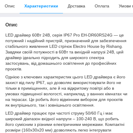
Опис
Характеристики
Доставка
Оплата
Умови 
Опис
LED драйвер 60Вт 24В, серія IP67 Pro EH-DR60RS24G — це
потужний і надійний пристрій, призначений для забезпечення
стабільного живлення LED стрічок Electro House by Rishang.
Завдяки своїй потужності в 60Вт та вихідній напрузі 24В, цей
драйвер ідеально підходить для широкого спектра
застосувань, від домашнього освітлення до професійних
проєктів.
Однією з ключових характеристик цього LED драйвера є його
захист від пилу IP67, що дозволяє використовувати його не
тільки в приміщеннях, але й на відкритому повітрі або в
умовах підвищеної вологості, наприклад, у ванних кімнатах чи
на терасах. Це робить його відмінним вибором для проєктів
як внутрішнього, так і зовнішнього освітлення.
LED драйвер працює при частоті струму 50/60 Гц і має
широкий діапазон вхідної напруги – 100-240 В, що робить
його сумісним з різними електричними мережами. Компактні
розміри (160х30х20 мм) дозволяють легко інтегрувати