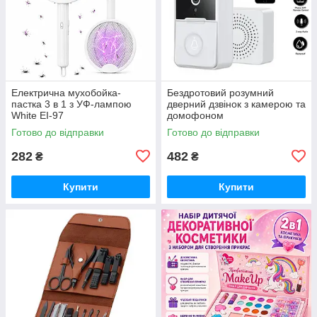
Електрична мухобойка-
Бездротовий розумний
пастка 3 в 1 з УФ-лампою
дверний дзвінок з камерою та
White EI-97
домофоном
водонепроникний AE-50
Готово до відправки
Готово до відправки
282
482
₴
₴
Купити
Купити