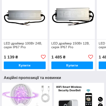
LED драйвер 100Вт 24В,
LED драйвер 150Вт 12В,
LED 
серія IP67 Pro
серія IP67 Pro
сері
1 139
1 485
1 4
₴
₴
Купити
Купити
Акційні пропозиції та новинки