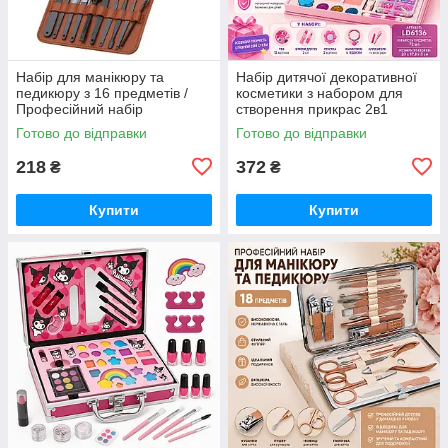
Набір для манікюру та
Набір дитячої декоративної
педикюру з 16 предметів /
косметики з набором для
Професійний набір
створення прикрас 2в1
інструментів 16 в 1 з
MakeUp Набір для дівчаток
Готово до відправки
Готово до відправки
нержавіючої сталі у футлярі
FW-74
ER-26
218
372
₴
₴
Купити
Купити