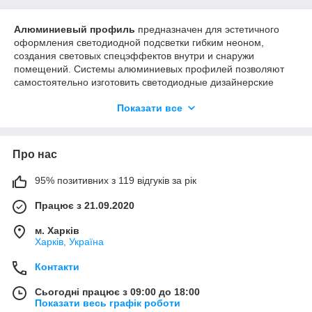
Алюминиевый профиль
предназначен для эстетичного
оформления светодиодной подсветки гибким неоном,
создания световых спецэффектов внутри и снаружи
помещений. Системы алюминиевых профилей позволяют
самостоятельно изготовить светодиодные дизайнерские
светильники.
Показати все
Светодиодные неон, вмонтированный в алюминиевый
профиль применяется для декоративного освещения
торговых залов, ориентированных на реализацию
Про нас
эксклюзивного товара и нуждающегося в эффективном
акцентном освещении, выставочных стендов, элементов
интерьера и наружной рекламы, витражей, архитектурной
95% позитивних з 119 відгуків за рік
подсветки зданий, автотюнинге и т.д. Профиль для
Працює з 21.09.2020
светодиодной ленты востребован при световой разбивке на
зоны жилого и офисного пространства.
м. Харків
Харків, Україна
Контакти
Сьогодні працює з 09:00 до 18:00
Показати весь графік роботи