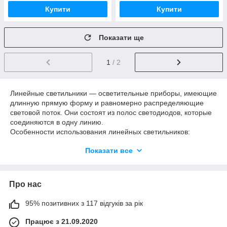
Купити
Купити
Показати ще
1
/ 2
Линейные светильники — осветительные приборы, имеющие
длинную прямую форму и равномерно распределяющие
световой поток. Они состоят из полос светодиодов, которые
соединяются в одну линию.
Особенности использования линейных светильников:
Равномерное освещение (“в линию”).
Показати все
Направленное освещение.
Энергоэффективность.
Про нас
Способность равномерно распределять свет по всей длине
светильников делает их идеальными для освещения
95% позитивних з 117 відгуків за рік
больших пространств (офисы, торговые помещения, склады
или ангары).
Працює з 21.09.2020