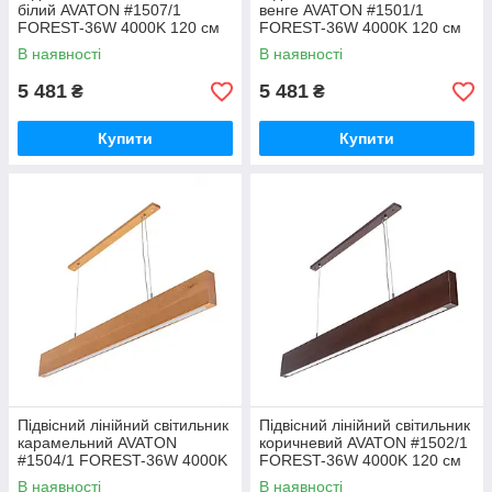
білий AVATON #1507/1
венге AVATON #1501/1
FOREST-36W 4000K 120 см
FOREST-36W 4000K 120 см
(бук)
(бук)
В наявності
В наявності
5 481
5 481
₴
₴
Купити
Купити
Підвісний лінійний світильник
Підвісний лінійний світильник
карамельний AVATON
коричневий AVATON #1502/1
#1504/1 FOREST-36W 4000K
FOREST-36W 4000K 120 см
120 см (бук)
(бук)
В наявності
В наявності