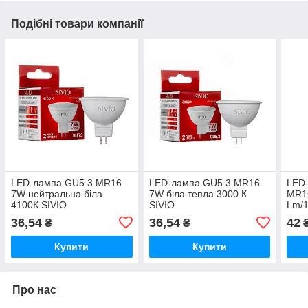
Подібні товари компанії
LED-лампа GU5.3 MR16
LED-лампа GU5.3 MR16
LED
7W нейтральна біла
7W біла тепла 3000 К
MR1
4100К SIVIO
SIVIO
Lm/1
світ
36,54
36,54
42
₴
₴
Купити
Купити
Про нас