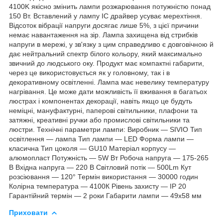
4100K якісно змінить лампи розжарювання потужністю понад
150 Вт. Вставлений у лампу IC драйвер усуває мерехтіння.
Відсоток вібрації напруги досягає лише 5%, з цієї причини
немає навантаження на зір. Лампа захищена від стрибків
напруги в мережі, у зв'язку з цим справедливо є довговічною й
дає нейтральний спектр білого кольору, який максимально
звичний до людського оку. Продукт має компактні габарити,
через це використовується як у головному, так і в
декоративному освітленні. Лампа має невелику температуру
нагрівання. Це може дати можливість її вживання в багатьох
люстрах і компонентах декорації, навіть якщо це будуть
неміцні, мануфактурні, паперові світильники, плафони та
затяжні, креативні ручки або промислові світильники та
люстри. Технічні параметри лампи: Виробник — SIVIO Тип
освітлення — лампа Тип лампи — LED Форма лампи —
класична Тип цоколя — GU10 Матеріал корпусу —
алюмопласт Потужність — 5W Вт Робоча напруга — 175-265
В Вхідна напруга — 220 В Світловий потік — 500Lm Кут
розсіювання — 120° Термін використання — 30000 годин
Колірна температура — 4100К Рівень захисту — IP 20
Гарантійний термін — 2 роки Габарити лампи — 49x58 мм
Приховати