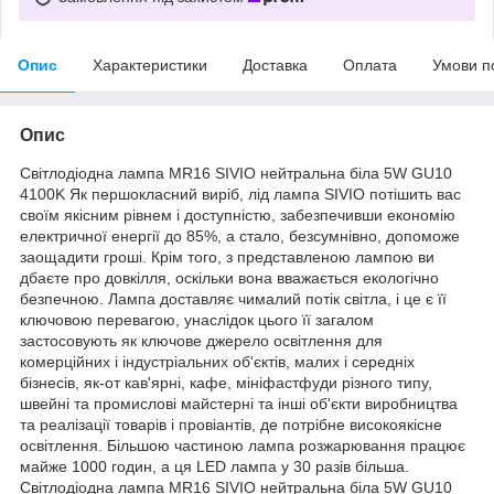
Опис
Характеристики
Доставка
Оплата
Умови п
Опис
Світлодіодна лампа MR16 SIVIO нейтральна біла 5W GU10
4100K Як першокласний виріб, лід лампа SIVIO потішить вас
своїм якісним рівнем і доступністю, забезпечивши економію
електричної енергії до 85%, а стало, безсумнівно, допоможе
заощадити гроші. Крім того, з представленою лампою ви
дбаєте про довкілля, оскільки вона вважається екологічно
безпечною. Лампа доставляє чималий потік світла, і це є її
ключовою перевагою, унаслідок цього її загалом
застосовують як ключове джерело освітлення для
комерційних і індустріальних об'єктів, малих і середніх
бізнесів, як-от кав'ярні, кафе, мініфастфуди різного типу,
швейні та промислові майстерні та інші об'єкти виробництва
та реалізації товарів і провіантів, де потрібне високоякісне
освітлення. Більшою частиною лампа розжарювання працює
майже 1000 годин, а ця LED лампа у 30 разів більша.
Світлодіодна лампа MR16 SIVIO нейтральна біла 5W GU10