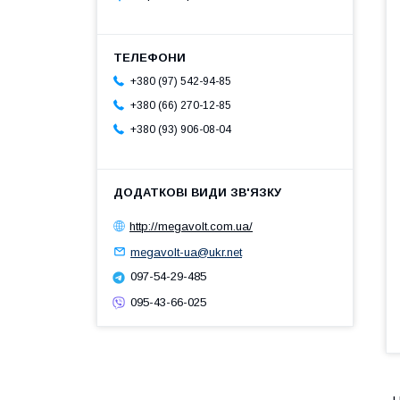
+380 (97) 542-94-85
+380 (66) 270-12-85
+380 (93) 906-08-04
http://megavolt.com.ua/
megavolt-ua@ukr.net
097-54-29-485
095-43-66-025