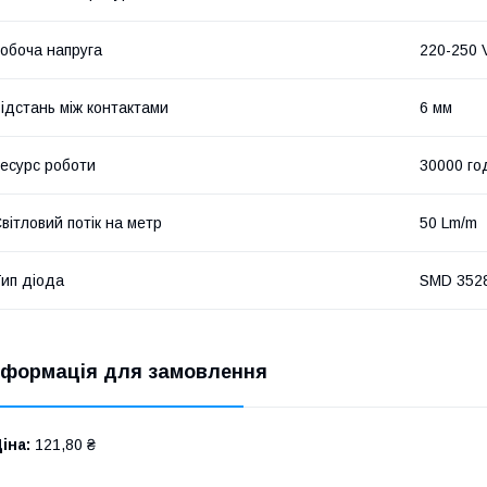
обоча напруга
220-250 
ідстань між контактами
6 мм
есурс роботи
30000 го
вітловий потік на метр
50 Lm/m
ип діода
SMD 352
нформація для замовлення
іна:
121,80 ₴