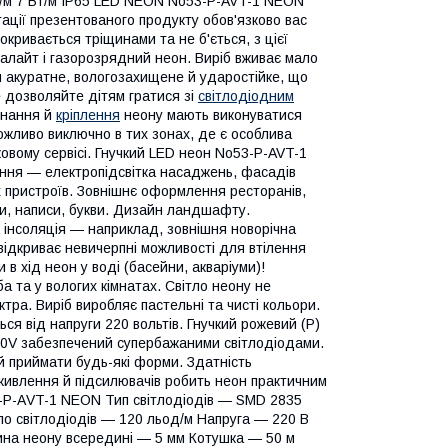
D/м 7 Вт/м IP65 LED NEON No53-P-AVT-1 NEON
ації презентованого продукту обов'язково вас
окривається тріщинами та не б'ється, з цієї
алайт і газорозрядний неон. Виріб вживає мало
й акуратне, вологозахищене й ударостійке, що
 дозволяйте дітям гратися зі
світлодіодним
днання й
кріплення
неону мають виконуватися
жливо виключно в тих зонах, де є особлива
овому сервісі. Гнучкий LED неон No53-P-AVT-1
ння — електропідсвітка насаджень, фасадів
их пристроїв. Зовнішнє оформлення ресторанів,
іски, написи, букви. Дизайн ландшафту.
 інсоляція — наприклад, зовнішня новорічна
 відкриває невичерпні можливості для втілення
 в хід неон у воді (басейни, акваріуми)!
а та у вологих кімнатах. Світло неону не
тра. Виріб виробляє пастельні та чисті кольори.
ся від напруги 220 вольтів. Гнучкий рожевий (P)
0V забезпечений супербажаними світлодіодами.
й приймати будь-які форми. Здатність
 живлення й підсилювачів робить неон практичним
3-P-АVT-1 NEON Тип світлодіодів — SMD 2835
ло світлодіодів — 120 льод/м Напруга — 220 В
ина неону всередині — 5 мм Котушка — 50 м