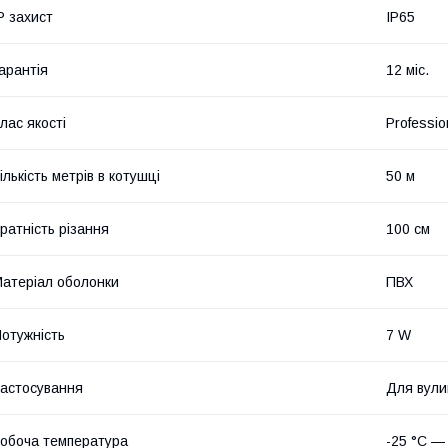
P захист
IP65
арантія
12 міс.
лас якості
Professio
ількість метрів в котушці
50 м
ратність різання
100 см
атеріал оболонки
ПВХ
отужність
7 W
астосування
Для вули
обоча температура
-25 °C —