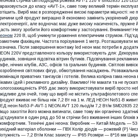
еонова стрічка світлодіодна рожева AVT-1 220 V smd2835 120 LE
араховується до класу «AVT-1», саме тому великий термін експлуат
отішить. Виріб має в розпорядженні високі параметри міцності: не п
ричини цей продукт виграшно й економно замінить укорінений дюр
лектроенергії, але водночас має дуже високу насиченість, пружне 
асть змогу зробити його комфортним у застосуванні. Внимание! Не
неоном
220 В, щоб уникнути ураження електричним струмом. Під'є
рамотним фахівцем. Частота порізування 1 метр. Розташовувати мо
означка. Після завершення монтажу led неон має потреби в додатк
EON 220V представленого кольору використовують для: Декорува
удинків, зовнішня підсвітка вітрин бутиків. Підсвічування рекламн
афе, нічних клубів, АЗС, офісів та гральних будинків. Світлові вив
озроблення світлових фігур, обмотування насаджень. Розважальна
люмінація приватних тангаусів і готелів. Велика колірна гама неона
ікавих ідей і рекламного дизайну. Важливо! Не макати та не пускати
ологозахищеність IP65 дає змогу використовувати виріб просто неб
кідливе для очей, тому що виріб не містить ультрафіолетового спек
родукт вживає не більш ніж 7,2 Вт на 1 м. ЛЕД НЕОН No51-B живить
ЕД неон No53-P-AVT-1 NEON AVT 120 льод/м 7,2 Вт/м SMD2835 22
кщо захотіти його можна вигинати, саме тому він органічно здатни
ід'єднувати в один ряд до 50 м стрічки без вживання інших блоків
 комфортним. Технічні дані неона: Виробник — Китай Модель — 5
ихідний матеріал оболонки — ПВХ Колір діодів — рожевий (P) Чис
отужність — 7,2 Вт/м Клас захисту — IP65 Розміри — 8*16 мм Шир