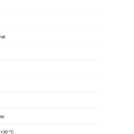
nal
ць
 +30 °C