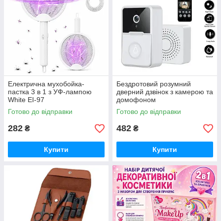
Електрична мухобойка-
Бездротовий розумний
пастка 3 в 1 з УФ-лампою
дверний дзвінок з камерою та
White EI-97
домофоном
водонепроникний AE-50
Готово до відправки
Готово до відправки
282
482
₴
₴
Купити
Купити