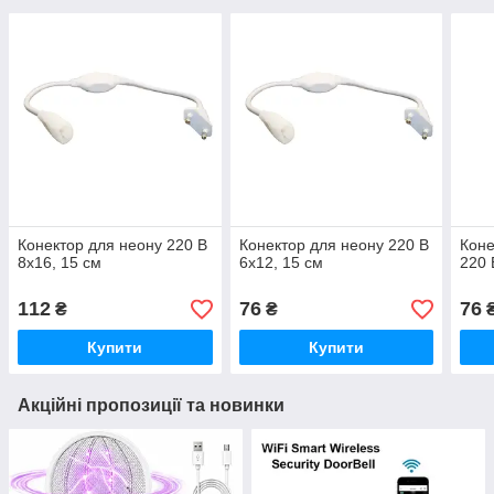
Конектор для неону 220 В
Конектор для неону 220 В
Коне
8х16, 15 см
6х12, 15 см
220 
112
76
76
₴
₴
Купити
Купити
Акційні пропозиції та новинки