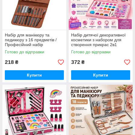
Набір для манікюру та
Набір дитячої декоративної
педикюру з 16 предметів /
косметики з набором для
Професійний набір
створення прикрас 2в1
інструментів 16 в 1 з
MakeUp Набір для дівчаток
Готово до відправки
Готово до відправки
нержавіючої сталі у футлярі
FW-74
ER-26
218
372
₴
₴
Купити
Купити