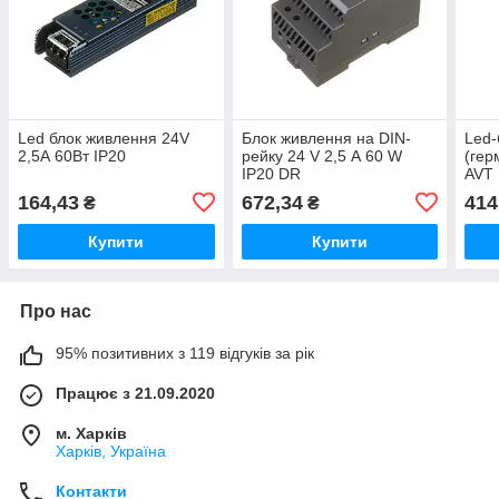
Led блок живлення 24V
Блок живлення на DIN-
Led-
2,5А 60Вт IP20
рейку 24 V 2,5 А 60 W
(гер
IP20 DR
AVT
164,43
672,34
414
₴
₴
Купити
Купити
Про нас
95% позитивних з 119 відгуків за рік
Працює з 21.09.2020
м. Харків
Харків, Україна
Контакти