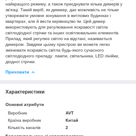
найкращого режиму, а також приєднувати кілька димерів у
зв'язці. Такий виріб, як диммер, дає можливість не тільки
утворювати умовне зонування в житлових будинках і
квартирах, але й вести керівництво їм. Цей димер
використовують для регулювання яскравості світла
світлодіодної стрічки та інших освітлювальних елементів.
Прилад, який регулює світло на відстані, називається
димером. Завдяки цьому пристрою ви можете легко
змінювати яскравість світла будь-якого сучасного
світлодіодного приладу: лампи, світильника, LED лінійки,
діодної стрічки.
Приховати
Характеристики
Основні атрибути
Виробник
AVT
Країна виробник
Китай
Кількість каналів
2
Користувальницькі характеристики