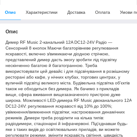
Опис
Характеристики
Доставка
Оплата
Умови п
Опис
Димер RF Music 2-канальний 12A DC12-24V Радіо —
Сенсорний 8 кнопок Маючи багаторівневе регулювання
яскравості, включно з/вимикаючи діодною стрічкою,
представлений димер дасть змогу зробити лід підсвітку
нескінченно багатою й багатогранною. Треба
використовувати цей девайс і для підсвічування в розкішному
ресторані або кафе, у нічних клубах, торгових центрах, у
вуличній підсвітці великого міста. Будівельна підсвітка об'єктів
також не обходиться без димера. Як бачимо з прикладів
вище, сфера вживання вищезазначеного пристрою дуже
широка. Можливості LED-димера RF Music двоканального 12A
DC12-24V: регулювання яскравості від 10% до 100%;
увімкнення/вимкнення підсвітки; настроювання динамічних
режимів. Димери треба розділити на кілька типів:
радіодимери, стаціонарні й інфрачервоні. Під'єднавши будь-
яке з таких видів до освітлювальних приладів, ви можете
регулювати режими, змінити яскравість світіння, швидкість