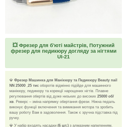
💥
Фрезер для б'юті майстрів, Потужний
фрезер для педикюру догляду за нігтями
UI-21
💎
Фрезер Машинка для Манікюру та Педикюру Beauty nail
NN 25000
,
25 тис
оборотів відмінно підійде для машинного
манікюру, педикюру та корекції нарощених нігтів. Плавне
регулювання обертів від дуже низьких до високих
25000 об/
хв
. Реверс – зміна напрямку обертання фрези. Ніжна педаль
виконує функції включення та вимикання мотора та зробить
вашу роботу Вам в задоволення. Також є зручна підставка під
ручку.
💎 У набір входять насадки
(6 шт.)
з алмазним напиленням,