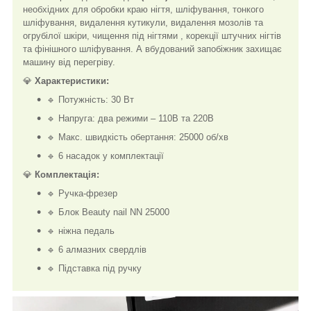
необхідних для обробки краю нігтя, шліфування, тонкого
шліфування, видалення кутикули, видалення мозолів та
огрубілої шкіри, чищення під нігтями , корекції штучних нігтів
та фінішного шліфування. А вбудований запобіжник захищає
машину від перегріву.
💎
Характеристики:
🔹 Потужність: 30 Вт
🔹 Напруга: два режими – 110В та 220В
🔹 Макс. швидкість обертання: 25000 об/хв
🔹 6 насадок у комплектації
💎
Комплектація:
🔹 Ручка-фрезер
🔹 Блок Beauty nail NN 25000
🔹 ніжна педаль
🔹 6 алмазних свердлів
🔹 Підставка під ручку