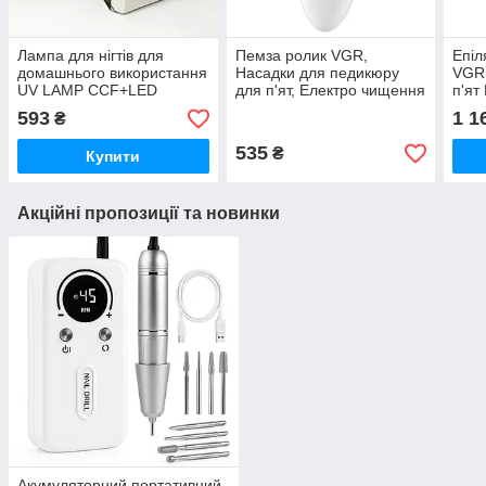
Лампа для нігтів для
Пемза ролик VGR,
Епіл
домашнього використання
Насадки для педикюру
VGR,
UV LAMP CCF+LED
для п'ят, Електро чищення
п'ят
Сушарка для лаку нігтів
для п'ят Засіб чищення '
жіно
593
1 1
₴
BS-29
VK-79
535
₴
Купити
Акційні пропозиції та новинки
Акумуляторний портативний