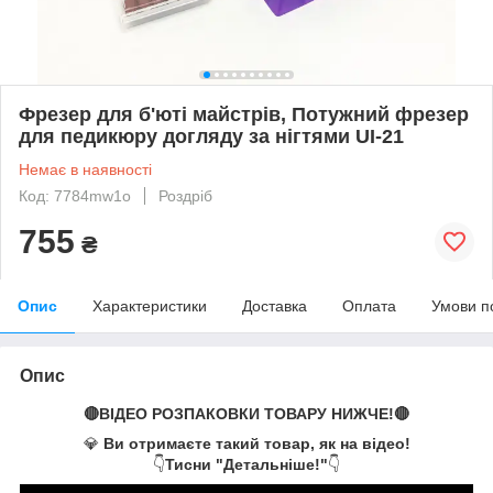
Фрезер для б'юті майстрів, Потужний фрезер
для педикюру догляду за нігтями UI-21
Немає в наявності
Код: 7784mw1o
Роздріб
755
₴
Опис
Характеристики
Доставка
Оплата
Умови п
Опис
🔴ВІДЕО РОЗПАКОВКИ ТОВАРУ НИЖЧЕ!🔴
💎
Ви отримаєте такий товар, як на відео!
👇
Тисни "Детальніше!"
👇