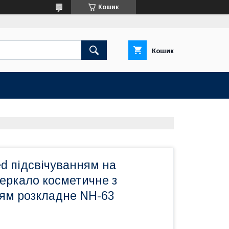
Кошик
Кошик
ed підсвічуванням на
зеркало косметичне з
ням розкладне NH-63