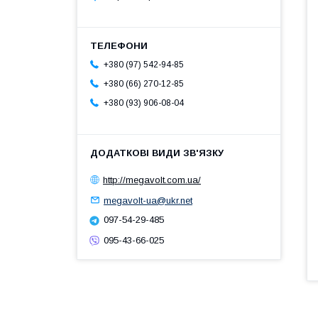
+380 (97) 542-94-85
+380 (66) 270-12-85
+380 (93) 906-08-04
http://megavolt.com.ua/
megavolt-ua@ukr.net
097-54-29-485
095-43-66-025