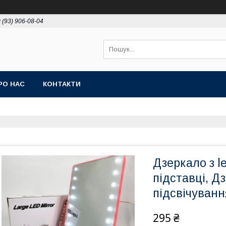
 (93) 906-08-04
РО НАС
КОНТАКТИ
Дзеркало з l
підставці, Д
підсвічуван
295 ₴