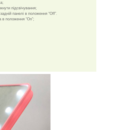
а;
мкнути підсвічування;
адній панелі в положення “Off”.
а в положення “On”;