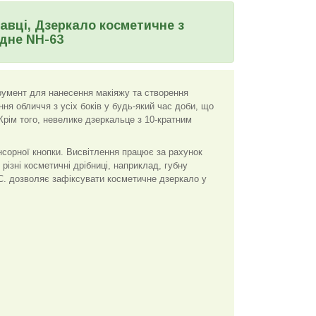
тавці, Дзеркало косметичне з
дне NH-63
трумент для нанесення макіяжу та створення
ння обличчя з усіх боків у будь-який час доби, що
рім того, невелике дзеркальце з 10-кратним
.
нсорної кнопки. Висвітлення працює за рахунок
різні косметичні дрібниці, наприклад, губну
°С. дозволяє зафіксувати косметичне дзеркало у