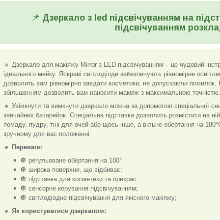
📌
Дзеркало з led підсвічуванням на підс
підсвічуванням розкла
🔹 Дзеркало для макіяжу Mirror з LED-підсвічуванням – це чудовий інс
ідеального мейку. Яскраві світлодіоди забезпечують рівномірне освітле
дозволить вам рівномірно завдати косметики, не допускаючи помилок. К
збільшенням дозволить вам наносити макіяж з максимальною точністю
🔹 Увімкнути та вимкнути дзеркало можна за допомогою спеціальної се
звичайних батарейок. Спеціальна підставка дозволить розмістити на ній 
помаду, пудру, тіні для очей або щось інше, а вільне обертання на 180
зручному для вас положенні.
🔹
Переваги:
🔘 регульоване обертання на 180°
🔘 широка поверхня, що відбиває;
🔘 підставка для косметики та прикрас.
🔘 сенсорне керування підсвічуванням;
🔘 світлодіодне підсвічування для якісного макіяжу;
🔹
Як користуватися дзеркалом: