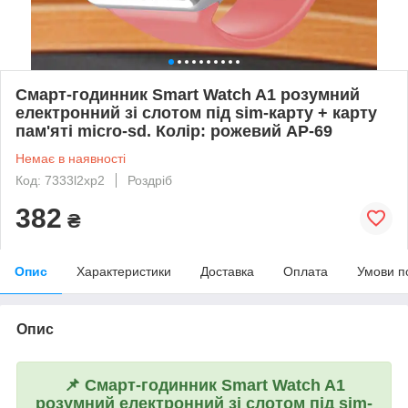
Смарт-годинник Smart Watch A1 розумний
електронний зі слотом під sim-карту + карту
пам'яті micro-sd. Колір: рожевий AP-69
Немає в наявності
Код: 7333l2xp2
Роздріб
382
₴
Опис
Характеристики
Доставка
Оплата
Умови п
Опис
📌
Смарт-годинник Smart Watch A1
розумний електронний зі слотом під sim-