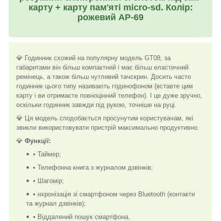
карту + карту пам'яті micro-sd. Колір:
рожевий AP-69
💎 Годинник схожий на популярну модель GT08, за
габаритами він більш компактний і має більш еластичний
ремінець, а також більш чутливий тачскрин. Досить часто
годинник цього типу називають годинофоном (вставте цим
карту і ви отримаєте повноцінний телефон). І це дуже зручно,
оскільки годинник завжди під рукою, точніше на руці.
💎 Ця модель сподобається просунутим користувачам, які
звикли використовувати пристрій максимально продуктивно.
💎
Функції:
• Таймер;
• Телефонна книга з журналом дзвінків;
• Шагомір;
• нхронізація зі смартфоном через Bluetooth (контакти
та журнал дзвінків);
• Віддалений пошук смартфона.