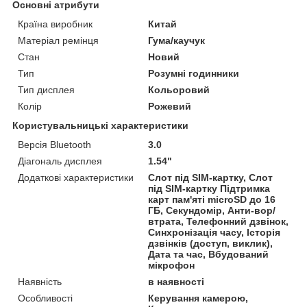
Основні атрибути
Країна виробник
Китай
Матеріал ремінця
Гума/каучук
Стан
Новий
Тип
Розумні годинники
Тип дисплея
Кольоровий
Колір
Рожевий
Користувальницькі характеристики
Версія Bluetooth
3.0
Діагональ дисплея
1.54"
Додаткові характеристики
Слот під SIM-картку, Слот
під SIM-картку Підтримка
карт пам'яті microSD до 16
ГБ, Секундомір, Анти-вор/
втрата, Телефонний дзвінок,
Синхронізація часу, Історія
дзвінків (доступ, виклик),
Дата та час, Вбудований
мікрофон
Наявність
в наявності
Особливості
Керування камерою,