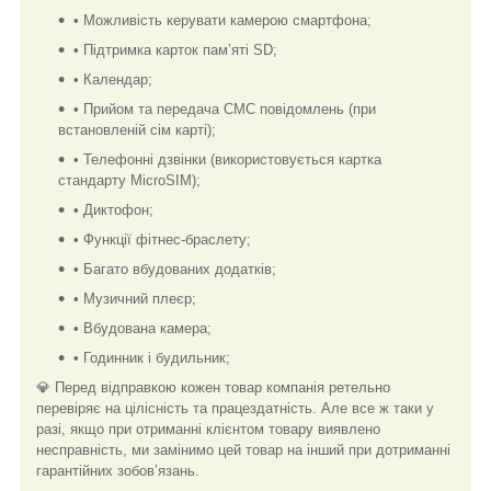
• Можливість керувати камерою смартфона;
• Підтримка карток пам’яті SD;
• Календар;
• Прийом та передача СМС повідомлень (при
встановленій сім карті);
• Телефонні дзвінки (використовується картка
стандарту MicroSIM);
• Диктофон;
• Функції фітнес-браслету;
• Багато вбудованих додатків;
• Музичний плеєр;
• Вбудована камера;
• Годинник і будильник;
💎 Перед відправкою кожен товар компанія ретельно
перевіряє на цілісність та працездатність. Але все ж таки у
разі, якщо при отриманні клієнтом товару виявлено
несправність, ми замінимо цей товар на інший при дотриманні
гарантійних зобов’язань.