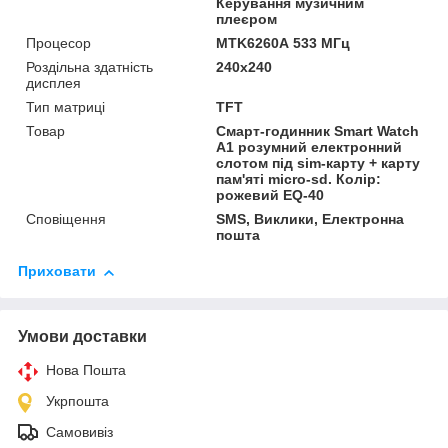
Керування музичним
плеєром
Процесор
MTK6260А 533 МГц
Роздільна здатність
240x240
дисплея
Тип матриці
TFT
Товар
Смарт-годинник Smart Watch
A1 розумний електронний
слотом під sim-карту + карту
пам'яті micro-sd. Колір:
рожевий EQ-40
Сповіщення
SMS, Виклики, Електронна
пошта
Приховати
Умови доставки
Нова Пошта
Укрпошта
Самовивіз