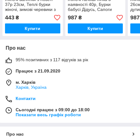
37р 23см, Теплі бурки
наявності 40р, Бурки
26см
жіночі, зимові черевики з
бабусі Дідусь, Сапоги
дути
повсті Калоші зимові SN-
зимові жіночі галоші піна
гало
443
987
987
₴
₴
84
IP-70
WI-1
Купити
Купити
Про нас
95% позитивних з 117 відгуків за рік
Працює з 21.09.2020
м. Харків
Харків, Україна
Контакти
Сьогодні працює з 09:00 до 18:00
Показати весь графік роботи
Про нас