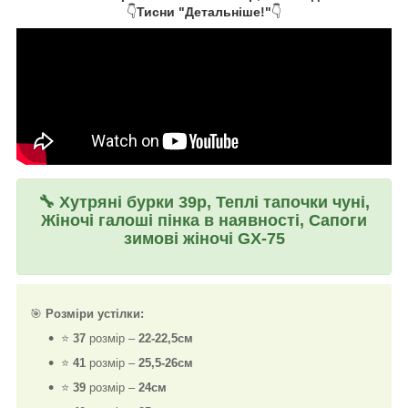
👇
Тисни "Детальніше!"
👇
🔧
Хутряні бурки 39р, Теплі тапочки чуні,
Жіночі галоші пінка в наявності, Сапоги
зимові жіночі GX-75
🎯
Розміри устілки:
⭐
37
розмір –
22-22,5см
⭐
41
розмір –
25,5-26см
⭐
39
розмір –
24см