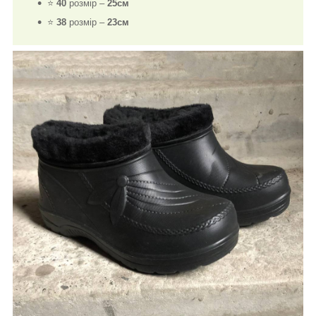
⭐
40
розмір –
25см
⭐
38
розмір –
23см