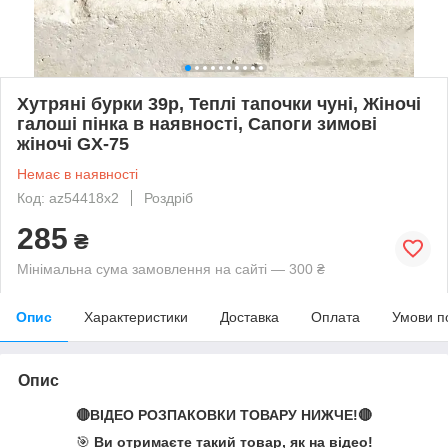
Хутряні бурки 39р, Теплі тапочки чуні, Жіночі
галоші пінка в наявності, Сапоги зимові
жіночі GX-75
Немає в наявності
Код: az54418x2
Роздріб
285
₴
Мінімальна сума замовлення на сайті — 300 ₴
Опис
Характеристики
Доставка
Оплата
Умови п
Опис
🔴ВІДЕО РОЗПАКОВКИ ТОВАРУ НИЖЧЕ!🔴
🎯
Ви отримаєте такий товар, як на відео!