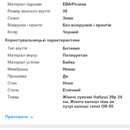
Матеріал підошви
ЕВА/Резина
Розмір жіночого взуття
39
Сезон
Зима
Візерунки і принти
Без візерунків і принтів
Колір
Чорний
Користувальницькі характеристики
Тип взуття
Ботинки
Матеріал верху
Полиуретан
Матеріал устілки
Байка
Мембрана
Немає
Прошивка
Да
Стан
Нове
Стиль
Етнічний
Товар
Жіночі суконні бабуші 39р 24
см, Жіночі калоші піна на
хутрі калоші теплі OR-55
Приховати