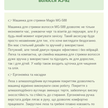
волосся AJ-92
👉 Машинка для стрижки Magio MG-588
Машинка для стрижки волосся MG-588 дозволяє не тільки
економити час, уникаючи черг та візитів до перукаря, але й у
будь-який момент коригувати зачіску. Такий аксесуар буде
просто незамінним для тих, хто хоче виглядати бездоганно.
Він має стильний дизайн та зручний у використанні.
Потужний, але тихий двигун працює ефективно і без вібрацій.
Легка та компактна, ця сімейна машинка для стрижки волосся
дуже зручна у використанні та підходить як для дорослих,
так і для дітей. У набір також входить щіточка для чищення
та олія.
👉 Ергономіка та насадки
Леза з алмазоподібним вуглецевим покриттям дозволяють
машинці відмінно виконувати свою роботу. Покриття з
алмазоподібного вуглецю зменшує тертя, забезпечує високу
зносостійкість та стійкість до стирання. Ергономічна ручка
верстата добре лягає в руку, що дозволяє комфортно
працювати. Закруглені леза та гребені плавно ковзають по