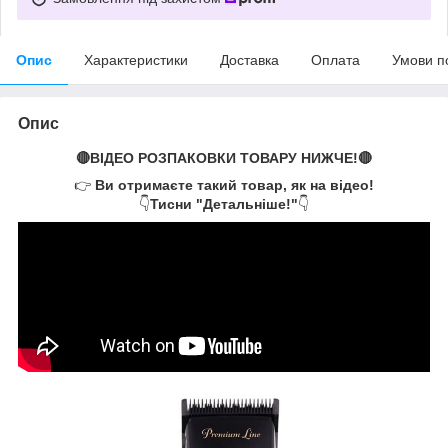
Опис
Характеристики
Доставка
Оплата
Умови п
Опис
🔴ВІДЕО РОЗПАКОВКИ ТОВАРУ НИЖЧЕ!🔴
👉
Ви отримаєте такий товар, як на відео!
👇
Тисни "Детальніше!"
👇