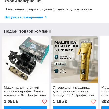
Умови повернення
Повернення товару впродовж 14 днів за домовленістю
Всі умови повернення
Подібні товари компанії
Машинка для стрижки
Універсальна машинка
Маши
волосся з професійними
для стрижки голови та
голо
ножами VGR, Професійна
бороди VGR, Професійна
стри
машинка для стрижки
машинка для стрижки
проф
1 051
1 195
803
₴
₴
волосся в салон PJ-95
волосся в салон GJ-83
проф