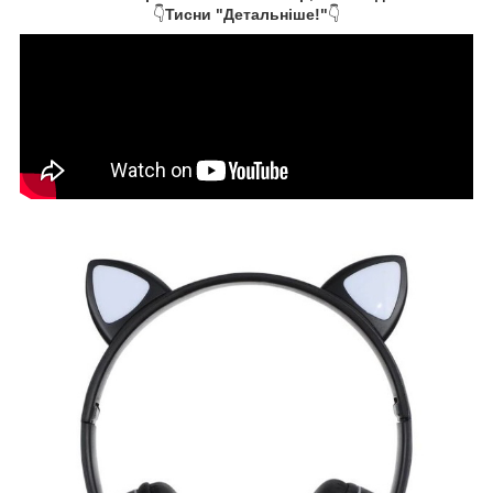
👇
Тисни "Детальніше!"
👇