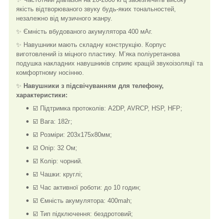
якість відтворюваного звуку будь-яких тональностей,
незалежно від музичного жанру.
✨ Ємність вбудованого акумулятора 400 мАг.
✨ Навушники мають складну конструкцію. Корпус
виготовлений із міцного пластику. М’яка поліуретанова
подушка накладних навушників сприяє кращій звукоізоляції та
комфортному носінню.
✨
Навушники з підсвічуванням для телефону,
характеристики:
☑️ Підтримка протоколів: A2DP, AVRCP, HSP, HFP;
☑️ Вага: 182г;
☑️ Розміри: 203х175х80мм;
☑️ Опір: 32 Ом;
☑️ Колір: чорний.
☑️ Чашки: круглі;
☑️ Час активної роботи: до 10 годин;
☑️ Ємність акумулятора: 400mah;
☑️ Тип підключення: бездротовий;