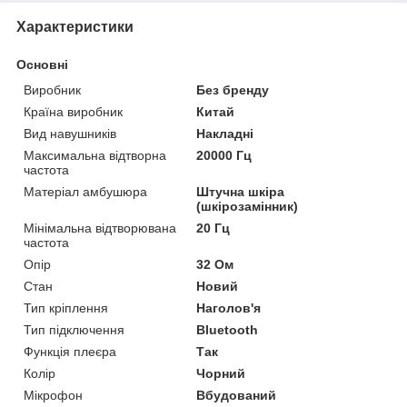
Характеристики
Основні
Виробник
Без бренду
Країна виробник
Китай
Вид навушників
Накладні
Максимальна відтворна
20000 Гц
частота
Матеріал амбушюра
Штучна шкіра
(шкірозамінник)
Мінімальна відтворювана
20 Гц
частота
Опір
32 Ом
Стан
Новий
Тип кріплення
Наголов'я
Тип підключення
Bluetooth
Функція плеєра
Так
Колір
Чорний
Мікрофон
Вбудований