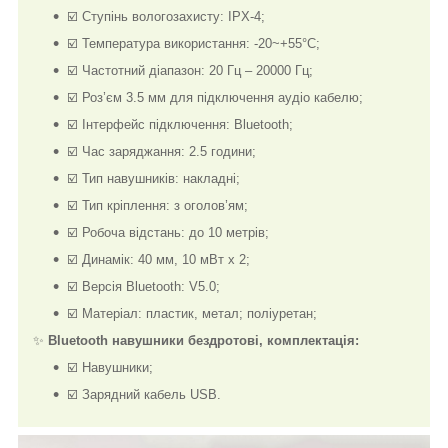
☑️ Ступінь вологозахисту: IPX-4;
☑️ Температура використання: -20~+55°С;
☑️ Частотний діапазон: 20 Гц – 20000 Гц;
☑️ Роз’єм 3.5 мм для підключення аудіо кабелю;
☑️ Інтерфейс підключення: Bluetooth;
☑️ Час заряджання: 2.5 години;
☑️ Тип навушників: накладні;
☑️ Тип кріплення: з оголов’ям;
☑️ Робоча відстань: до 10 метрів;
☑️ Динамік: 40 мм, 10 мВт х 2;
☑️ Версія Bluetooth: V5.0;
☑️ Матеріал: пластик, метал; поліуретан;
✨
Bluetooth навушники бездротові, комплектація:
☑️ Навушники;
☑️ Зарядний кабель USB.