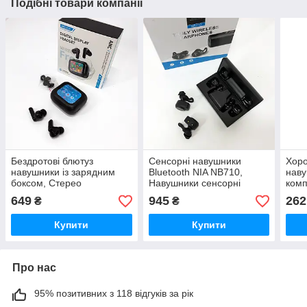
Подібні товари компанії
Бездротові блютуз
Сенсорні навушники
Хоро
навушники із зарядним
Bluetooth NIA NB710,
наву
боксом, Стерео
Навушники сенсорні
комп
навушники для спорту,
бездротові для андроїд
Наву
649
945
262
₴
₴
Bluetooth гарнітура IZ-86
UA-73
блют
Купити
Купити
Про нас
95% позитивних з 118 відгуків за рік