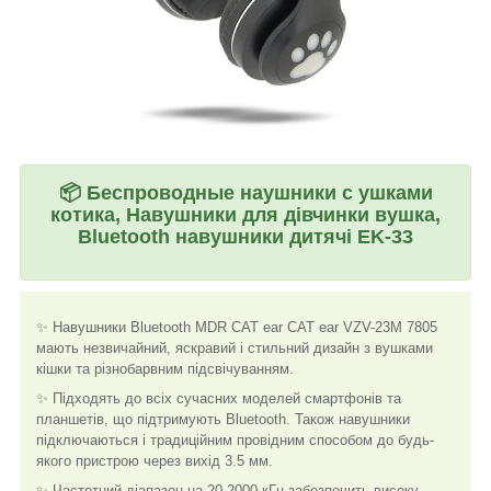
📦
Беспроводные наушники с ушками
котика, Навушники для дівчинки вушка,
Bluetooth навушники дитячі EK-33
✨ Навушники Bluetooth MDR CAT ear CAT ear VZV-23M 7805
мають незвичайний, яскравий і стильний дизайн з вушками
кішки та різнобарвним підсвічуванням.
✨ Підходять до всіх сучасних моделей смартфонів та
планшетів, що підтримують Bluetooth. Також навушники
підключаються і традиційним провідним способом до будь-
якого пристрою через вихід 3.5 мм.
✨ Частотний діапазон на 20-2000 кГц забезпечить високу