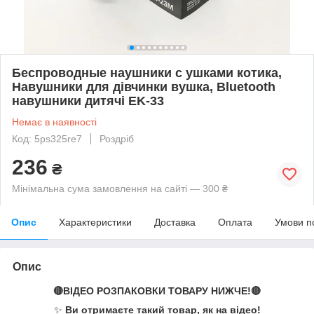
Беспроводные наушники с ушками котика,
Навушники для дівчинки вушка, Bluetooth
навушники дитячі EK-33
Немає в наявності
Код: 5ps325re7
Роздріб
236
₴
Мінімальна сума замовлення на сайті — 300 ₴
Опис
Характеристики
Доставка
Оплата
Умови п
Опис
🔴ВІДЕО РОЗПАКОВКИ ТОВАРУ НИЖЧЕ!🔴
✨
Ви отримаєте такий товар, як на відео!