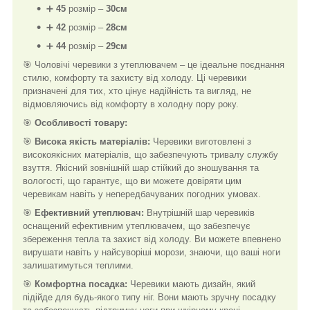
➕
45
розмір –
30см
➕
42
розмір –
28см
➕
44
розмір –
29см
🎯 Чоловічі черевики з утеплювачем – це ідеальне поєднання
стилю, комфорту та захисту від холоду. Ці черевики
призначені для тих, хто цінує надійність та вигляд, не
відмовляючись від комфорту в холодну пору року.
🎯
Особливості товару:
🎯
Висока якість матеріалів:
Черевики виготовлені з
високоякісних матеріалів, що забезпечують тривалу службу
взуття. Якісний зовнішній шар стійкий до зношування та
вологості, що гарантує, що ви можете довіряти цим
черевикам навіть у непередбачуваних погодних умовах.
🎯
Ефективний утеплювач:
Внутрішній шар черевиків
оснащений ефективним утеплювачем, що забезпечує
збереження тепла та захист від холоду. Ви можете впевнено
вирушати навіть у найсуворіші морози, знаючи, що ваші ноги
залишатимуться теплими.
🎯
Комфортна посадка:
Черевики мають дизайн, який
підійде для будь-якого типу ніг. Вони мають зручну посадку