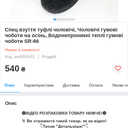
Спец взуття туфлі чоловічі, Чоловічі гумові
чоботи на осінь, Водонепроникні теплі гумові
чоботи SR-66
Немає в наявності
Код: am8354r32
Роздріб
540
₴
Опис
Характеристики
Доставка
Оплата
Умови п
Опис
🔴ВІДЕО РОЗПАКОВКИ ТОВАРУ НИЖЧЕ!🔴
🎯
Ви отримаєте такий товар, як на відео!
👇
Тисни "Детальніше!"
👇