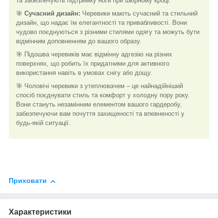
та забезпечують підтримку ноги при шкірному кроці.
🎯
Сучасний дизайн:
Черевики мають сучасний та стильний
дизайн, що надає їм елегантності та привабливості. Вони
чудово поєднуються з різними стилями одягу та можуть бути
відмінним доповненням до вашого образу.
🎯 Підошва черевиків має відмінну адгезію на різних
поверхнях, що робить їх придатними для активного
використання навіть в умовах снігу або дощу.
🎯 Чоловічі черевики з утеплювачем – це найнадійніший
спосіб поєднувати стиль та комфорт у холодну пору року.
Вони стануть незамінним елементом вашого гардеробу,
забезпечуючи вам почуття захищеності та впевненості у
будь-якій ситуації.
Приховати
Характеристики