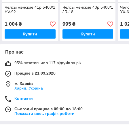
Челсы женские 41р 5408/1
Челсы женские 40р 5408/1
Челс
HV-92
JR-18
YX-
1 004
995
1 0
₴
₴
Купити
Купити
Про нас
95% позитивних з 117 відгуків за рік
Працює з 21.09.2020
м. Харків
Харків, Україна
Контакти
Сьогодні працює з 09:00 до 18:00
Показати весь графік роботи