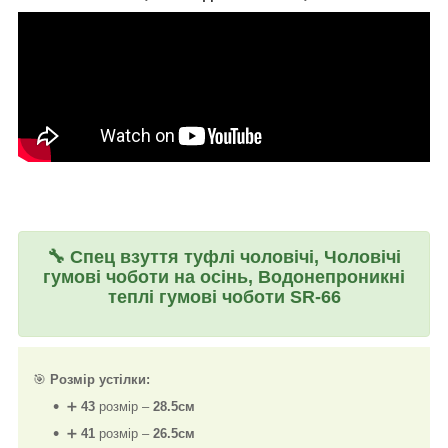
🔧
Спец взуття туфлі чоловічі, Чоловічі
гумові чоботи на осінь, Водонепроникні
теплі гумові чоботи SR-66
🎯
Розмір устілки:
➕
43
розмір –
28.5см
➕
41
розмір –
26.5см