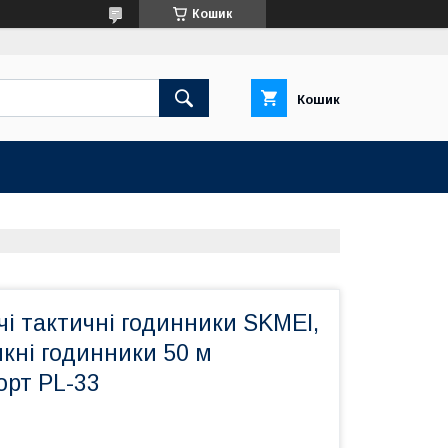
Кошик
Кошик
ічі тактичні годинники SKMEI,
кні годинники 50 м
орт PL-33