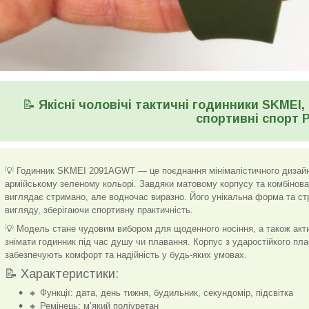
📝
Якісні чоловічі тактичні годинники SKMEI
спортивні спорт 
💡 Годинник SKMEI 2091AGWT — це поєднання мінімалістичного дизайн
армійському зеленому кольорі. Завдяки матовому корпусу та комбіно
виглядає стримано, але водночас виразно. Його унікальна форма та ст
вигляду, зберігаючи спортивну практичність.
💡 Модель стане чудовим вибором для щоденного носіння, а також акт
знімати годинник під час душу чи плавання. Корпус з ударостійкого пла
забезпечують комфорт та надійність у будь-яких умовах.
📝 Характеристики:
🔸 Функції: дата, день тижня, будильник, секундомір, підсвітка
🔸 Ремінець: м’який поліуретан