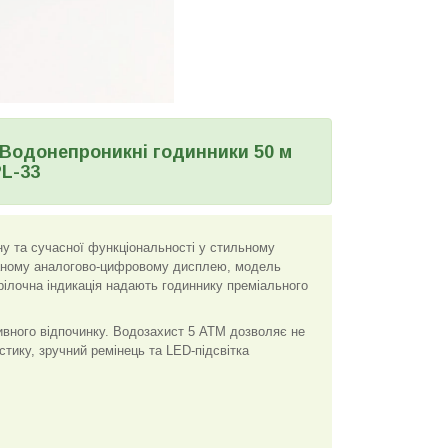
, Водонепроникні годинники 50 м
PL-33
у та сучасної функціональності у стильному
ваному аналогово-цифровому дисплею, модель
рілочна індикація надають годиннику преміального
ивного відпочинку. Водозахист 5 ATM дозволяє не
стику, зручний ремінець та LED-підсвітка