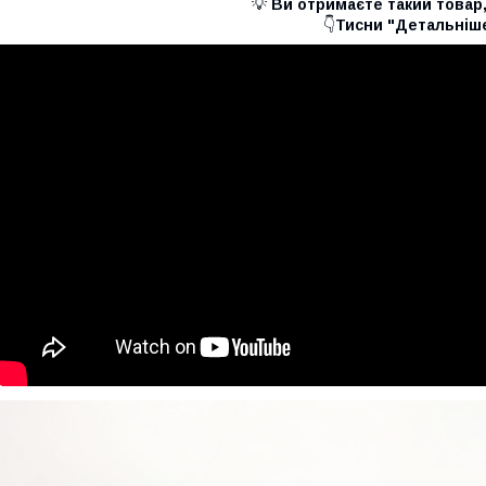
💡
Ви отримаєте такий товар,
👇
Тисни "Детальніше