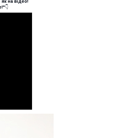
 як на відео!
!"
👇