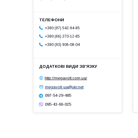
+380 (97) 542-94-85
+380 (66) 270-12-85
+380 (93) 906-08-04
http://megavolt.com.ua/
megavolt-ua@ukr.net
097-54-29-485
095-43-66-025