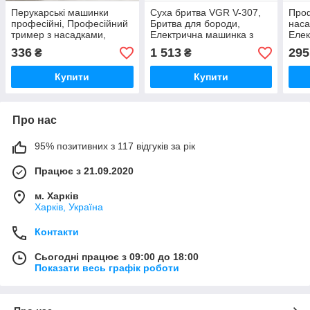
Перукарські машинки
Суха бритва VGR V-307,
Проф
професійні, Професійний
Бритва для бороди,
нас
тример з насадками,
Електрична машинка з
Елек
Машинка для стрижки
насадкою для бороди KP-
наса
336
1 513
295
₴
₴
посіченого волосся VP-93
23
Трим
Купити
Купити
Про нас
95% позитивних з 117 відгуків за рік
Працює з 21.09.2020
м. Харків
Харків, Україна
Контакти
Сьогодні працює з 09:00 до 18:00
Показати весь графік роботи