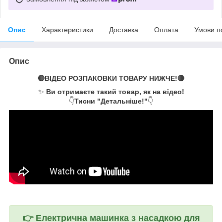
Опис
Характеристики
Доставка
Оплата
Умови п
Опис
🔴ВІДЕО РОЗПАКОВКИ ТОВАРУ НИЖЧЕ!🔴
✨
Ви отримаєте такий товар, як на відео!
👇
Тисни "Детальніше!"
👇
👉
Електрична машинка з насадкою для