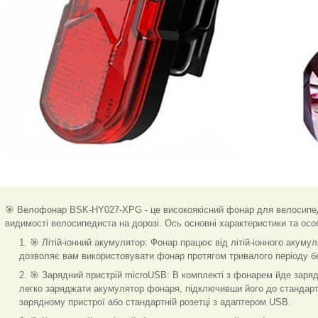
🎯 Велофонар BSK-HY027-XPG - це високоякісний фонар для велосипед
видимості велосипедиста на дорозі. Ось основні характеристики та особ
🎯 Літій-іонний акумулятор: Фонар працює від літій-іонного акуму
дозволяє вам використовувати фонар протягом тривалого періоду бе
🎯 Зарядний пристрій microUSB: В комплекті з фонарем йде заряд
легко заряджати акумулятор фонаря, підключивши його до стандарт
зарядному пристрої або стандартній розетці з адаптером USB.