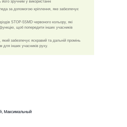
 його зручним у використанні
педа за допомогою кріплення, яке забезпечує
діодів STOP-5SMD червоного кольору, які
 функцію, щоб попередити інших учасників
 який забезпечує яскравий та дальній промінь
м для інших учасників руху.
й, Максимальный