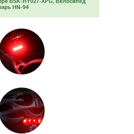
оре BSK-HY027-XPG, Велосипед
нарь HN-94