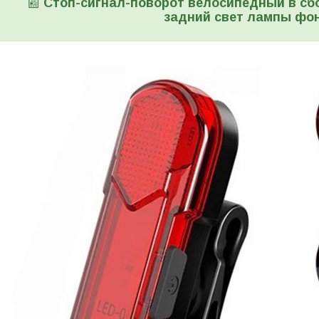
📰
Стоп-сигнал-поворот велосипедный в сб
задний свет лампы фо