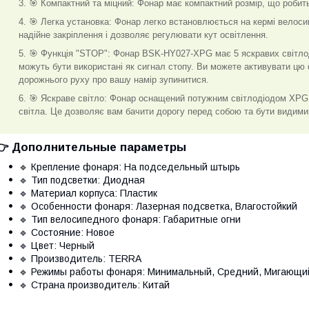
🎯 Компактний та міцний: Фонар має компактний розмір, що робить
🎯 Легка установка: Фонар легко встановлюється на кермі велоси
надійне закріплення і дозволяє регулювати кут освітлення.
🎯 Функція "STOP": Фонар BSK-HY027-XPG має 5 яскравих світло
можуть бути використані як сигнал стопу. Ви можете активувати цю
дорожнього руху про вашу намір зупинитися.
🎯 Яскраве світло: Фонар оснащений потужним світлодіодом XPG,
світла. Це дозволяє вам бачити дорогу перед собою та бути видими
👉 Дополнительные параметры
🔹 Крепление фонаря: На подседельный штырь
🔹 Тип подсветки: Диодная
🔹 Материал корпуса: Пластик
🔹 Особенности фонаря: Лазерная подсветка, Влагостойкий
🔹 Тип велосипедного фонаря: Габаритные огни
🔹 Состояние: Новое
🔹 Цвет: Черный
🔹 Производитель: TERRA
🔹 Режимы работы фонаря: Минимальный, Средний, Мигающи
🔹 Страна производитель: Китай