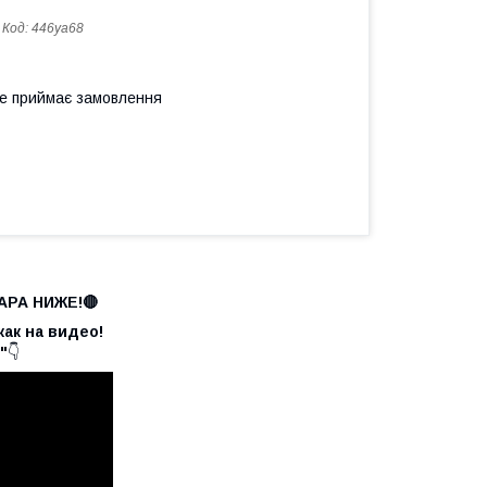
Код:
446ya68
не приймає замовлення
РА НИЖЕ!🔴
как на видео!
"
👇