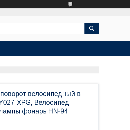
-поворот велосипедный в
Y027-XPG, Велосипед
 лампы фонарь HN-94