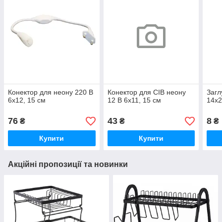
Конектор для неону 220 В
Конектор для СІВ неону
Загл
6х12, 15 см
12 В 6х11, 15 см
14х
76
43
8
₴
₴
₴
Купити
Купити
Акційні пропозиції та новинки