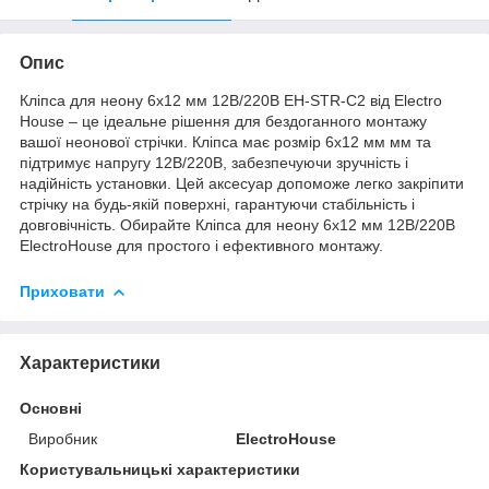
Опис
Кліпса для неону 6х12 мм 12В/220В EH-STR-C2 від Electro
House – це ідеальне рішення для бездоганного монтажу
вашої неонової стрічки. Кліпса має розмір 6х12 мм мм та
підтримує напругу 12В/220В, забезпечуючи зручність і
надійність установки. Цей аксесуар допоможе легко закріпити
стрічку на будь-якій поверхні, гарантуючи стабільність і
довговічність. Обирайте Кліпса для неону 6х12 мм 12В/220В
ElectroHouse для простого і ефективного монтажу.
Приховати
Характеристики
Основні
Виробник
ElectroHouse
Користувальницькі характеристики