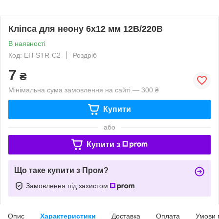
Кліпса для неону 6х12 мм 12В/220В
В наявності
Код: EH-STR-C2
Роздріб
7
₴
Мінімальна сума замовлення на сайті — 300 ₴
Купити
або
Купити з
Що таке купити з Пром?
Замовлення під захистом
Опис
Характеристики
Доставка
Оплата
Умови 