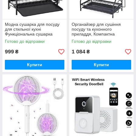
Модна сушарка для посуду
Органайзер для сушіння
для стильної кухні
посуду та кухонного
Функціональна сушарка
приладдя, Компактна
посуду RF-93
сушарка для кухонного
Готово до відправки
Готово до відправки
приладдя EO-89
999
1 084
₴
₴
Купити
Купити