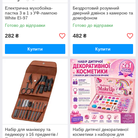
Електрична мухобойка-
Бездротовий розумний
пастка 3 в 1 з УФ-лампою
дверний дзвінок з камерою та
White EI-97
домофоном
водонепроникний AE-50
Готово до відправки
Готово до відправки
282
482
₴
₴
Купити
Купити
Набір для манікюру та
Набір дитячої декоративної
педикюру з 16 предметів /
косметики з набором для