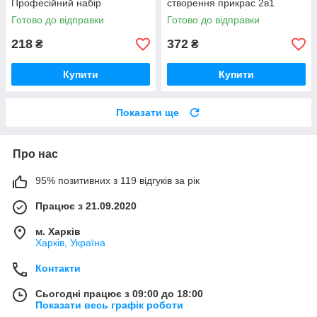
Професійний набір
створення прикрас 2в1
інструментів 16 в 1 з
MakeUp Набір для дівчаток
Готово до відправки
Готово до відправки
нержавіючої сталі у футлярі
FW-74
ER-26
218
372
₴
₴
Купити
Купити
Показати ще
Про нас
95% позитивних з 119 відгуків за рік
Працює з 21.09.2020
м. Харків
Харків, Україна
Контакти
Сьогодні працює з 09:00 до 18:00
Показати весь графік роботи