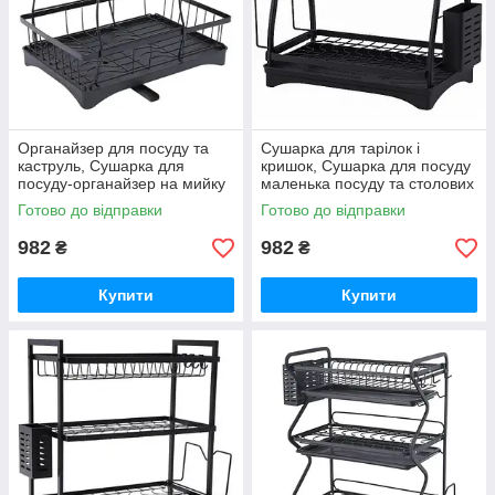
Органайзер для посуду та
Сушарка для тарілок і
каструль, Сушарка для
кришок, Сушарка для посуду
посуду-органайзер на мийку
маленька посуду та столових
Сушарка посуду металева
приборів QH-19
Готово до відправки
Готово до відправки
BP-74
982
982
₴
₴
Купити
Купити