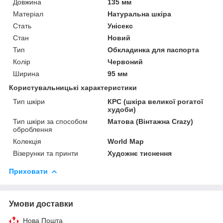
Довжина
135 мм
Матеріал
Натуральна шкіра
Стать
Унісекс
Стан
Новий
Тип
Обкладинка для паспорта
Колір
Червоний
Ширина
95 мм
Користувальницькі характеристики
Тип шкіри
КРС (шкіра великої рогатої
худоби)
Тип шкіри за способом
Матова (Вінтажна Crazy)
оброблення
Колекція
World Map
Візерунки та принти
Художнє тиснення
Приховати
Умови доставки
Нова Пошта