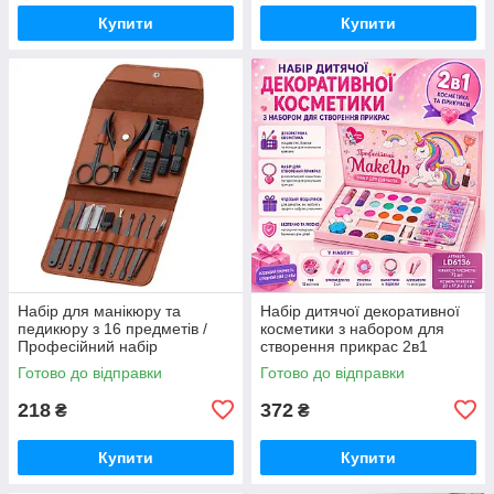
Купити
Купити
Набір для манікюру та
Набір дитячої декоративної
педикюру з 16 предметів /
косметики з набором для
Професійний набір
створення прикрас 2в1
інструментів 16 в 1 з
MakeUp Набір для дівчаток
Готово до відправки
Готово до відправки
нержавіючої сталі у футлярі
FW-74
ER-26
218
372
₴
₴
Купити
Купити