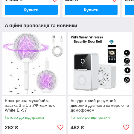
під банківські картки
коле
Купити
Купити
Акційні пропозиції та новинки
Електрична мухобойка-
Бездротовий розумний
пастка 3 в 1 з УФ-лампою
дверний дзвінок з камерою та
White EI-97
домофоном
водонепроникний AE-50
Готово до відправки
Готово до відправки
282
482
₴
₴