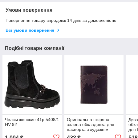
Умови повернення
Повернення товару впродовж 14 днів за домовленістю
Всі умови повернення
Подібні товари компанії
Челсы женские 41р 5408/1
Оригінальна шкіряна
Диза
HV-92
зелена обкладинка для
обкл
паспорта з художнім
для 
тисненням і відділенням
світ
1 004
432
518
₴
₴