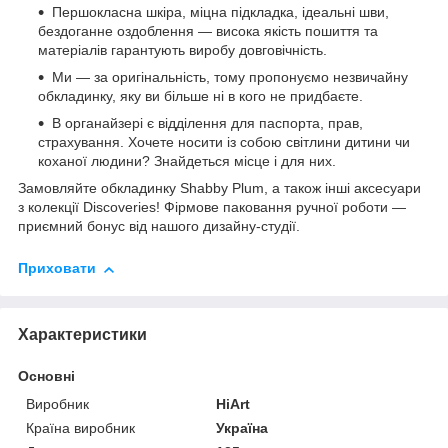
Першокласна шкіра, міцна підкладка, ідеальні шви,
бездоганне оздоблення — висока якість пошиття та
матеріалів гарантують виробу довговічність.
Ми — за оригінальність, тому пропонуємо незвичайну
обкладинку, яку ви більше ні в кого не придбаєте.
В органайзері є відділення для паспорта, прав,
страхування. Хочете носити із собою світлини дитини чи
коханої людини? Знайдеться місце і для них.
Замовляйте обкладинку Shabby Plum, а також інші аксесуари
з колекції Discoveries! Фірмове паковання ручної роботи —
приємний бонус від нашого дизайну-студії.
Приховати
Характеристики
Основні
Виробник
HiArt
Країна виробник
Україна