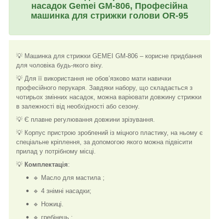
насадок Gemei GM-806, Професійна
машинка для стрижки голови OR-95
💡 Машинка для стрижки GEMEI GM-806 – корисне придбання
для чоловіка будь-якого віку.
💡 Для її використання не обов’язково мати навички
професійного перукаря. Завдяки набору, що складається з
чотирьох змінних насадок, можна варіювати довжину стрижки
в залежності від необхідності або сезону.
💡 Є плавне регулювання довжини зрізування.
💡 Корпус пристрою зроблений із міцного пластику, на ньому є
спеціальне кріплення, за допомогою якого можна підвісити
прилад у потрібному місці.
💡
Комплектація
:
🔹 Масло для мастила ;
🔹 4 знімні насадки;
🔹 Ножиці.
🔹 гребінець ;