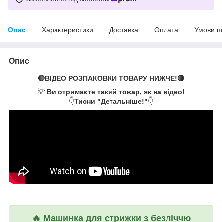
Опис
Характеристики
Доставка
Оплата
Умови п
Опис
🔴ВІДЕО РОЗПАКОВКИ ТОВАРУ НИЖЧЕ!🔴
💡
Ви отримаєте такий товар, як на відео!
👇
Тисни "Детальніше!"
👇
🔥
Машинка для стрижки з безліччю