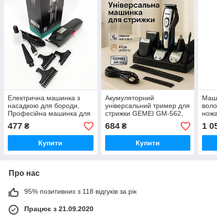
Електрична машинка з
Акумуляторний
Маши
насадкою для бороди,
універсальний тример для
воло
Професійна машинка для
стрижки GEMEI GM-562,
нож
стрижки з насадками DR-
Професійна машинка для
маши
477
684
1 0
₴
₴
30
гоління голови GS-19
воло
Купити
Купити
Про нас
95% позитивних з 118 відгуків за рік
Працює з 21.09.2020