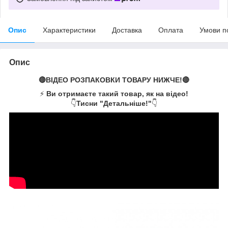
Опис
Характеристики
Доставка
Оплата
Умови п
Опис
🔴ВІДЕО РОЗПАКОВКИ ТОВАРУ НИЖЧЕ!🔴
⚡
Ви отримаєте такий товар, як на відео!
👇
Тисни "Детальніше!"
👇