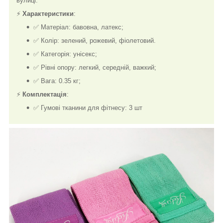
вулиці.
⚡
Характеристики
:
✅ Матеріал: бавовна, латекс;
✅ Колір: зелений, рожевий, фіолетовий.
✅ Категорія: унісекс;
✅ Рівні опору: легкий, середній, важкий;
✅ Вага: 0.35 кг;
⚡
Комплектація
:
✅ Гумові тканини для фітнесу: 3 шт