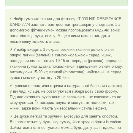
⚡ Набір гумових тканин для фітнесу LT-003 HIP RESISTANCE
BAND 7774 замінить вам десятки тренажерів у спортзалі. За
допомогою фітнес-гумок можна пропрацювати будь-які зони:
ноги, сідниці, руки, спину. А ще з ними можна вигадати
нескінченну кількість вправ.
⚡ У набір входить 3 яскраві резинки тканини різного рівня
опору: легкий (зелена) є самою «слабкою» серед інших,
володіючи силою натягу 10-15 кг; середня (рожева): середня
тканинна гумка здатна похвалитися підвищеним рівнем опору,
витримуючи 15-20 кг; важкий (фіолетова): найсильніша серед
гумок і має силу натягу в 20-25 кг.
⚡ Гузинки є еластичні стрічки з натуральної бавовни і латексу
у вигляді кільця, не розтягуються і зберігають свою форму.
Під час активних рухів вони не заважають, не ковзають та не
скручуються. Їх використовувати можуть як чоловіки, так і
жінки, адже вони мають універсальний стиль і ефект.
⚡ Це дуже легкий та зручний аксесуар для занять спортом.
Він поміститься у будь-яку сумку, його зручно брати із собою.
Займатися з фітнес-гумкою можна будь-де: у залі, вдома, на