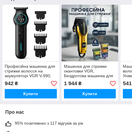
Професійна машинка для
Машинка для стрижки
Маши
стрижки волосся на
окантовки VGR,
воло
акумуляторі VGR V-990,
Бездротова машинка для
Унів
Машинка для стрижки
стрижки волосся Домашні
стри
942
1 944
541
₴
₴
чоловіча XZ-23
машинки UY-92
безд
Купити
Купити
Про нас
95% позитивних з 117 відгуків за рік