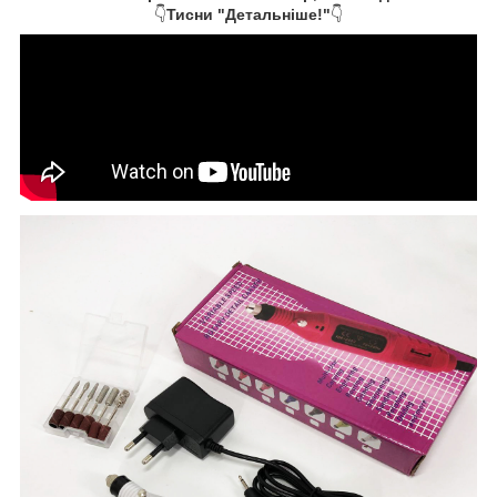
👇
Тисни "Детальніше!"
👇