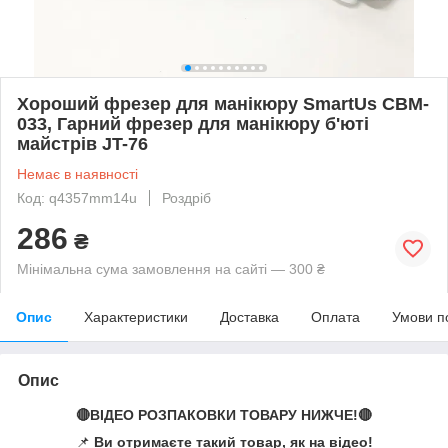
Хороший фрезер для манікюру SmartUs CBM-
033, Гарний фрезер для манікюру б'юті
майстрів JT-76
Немає в наявності
Код: q4357mm14u
Роздріб
286
₴
Мінімальна сума замовлення на сайті — 300 ₴
Опис
Характеристики
Доставка
Оплата
Умови п
Опис
🔴ВІДЕО РОЗПАКОВКИ ТОВАРУ НИЖЧЕ!🔴
📌
Ви отримаєте такий товар, як на відео!