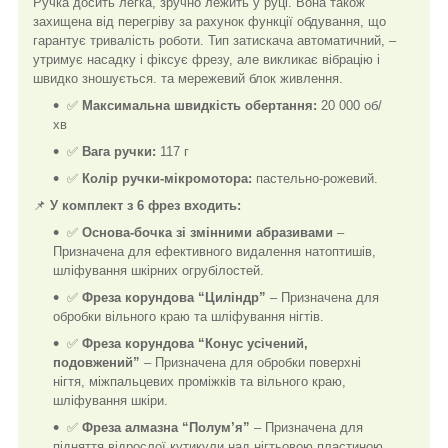
Ручка досить легка, зручно лежить у руці. Вона також
захищена від перегріву за рахунок функції обдування, що
гарантує тривалість роботи. Тип затискача автоматичний, –
утримує насадку і фіксує фрезу, але викликає вібрацію і
швидко зношується. та мережевий блок живлення.
✅
Максимальна швидкість обертання:
20 000 об/
хв
✅
Вага ручки:
117 г
✅
Колір ручки-мікромотора:
пастельно-рожевий.
📌
У комплект з 6 фрез входить:
✅
Основа-бочка зі змінними абразивами
–
Призначена для ефективного видалення натоптишів,
шліфування шкірних огрубілостей.
✅
Фреза корундова “Циліндр”
– Призначена для
обробки вільного краю та шліфування нігтів.
✅
Фреза корундова “Конус усічений,
подовжений”
– Призначена для обробки поверхні
нігтя, міжпальцевих проміжків та вільного краю,
шліфування шкіри.
✅
Фреза алмазна “Полум’я”
– Призначена для
підняття відрослої кутикули над нігтьовою пластиною.