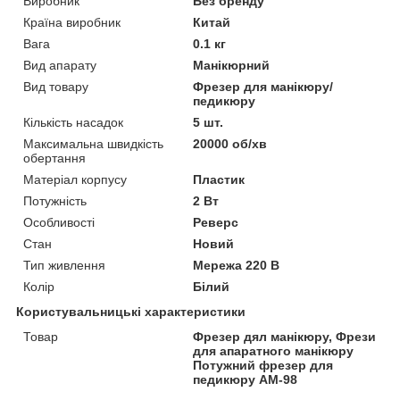
Виробник
Без бренду
Країна виробник
Китай
Вага
0.1 кг
Вид апарату
Манікюрний
Вид товару
Фрезер для манікюру/
педикюру
Кількість насадок
5 шт.
Максимальна швидкість
20000 об/хв
обертання
Матеріал корпусу
Пластик
Потужність
2 Вт
Особливості
Реверс
Стан
Новий
Тип живлення
Мережа 220 В
Колір
Білий
Користувальницькі характеристики
Товар
Фрезер дял манікюру, Фрези
для апаратного манікюру
Потужний фрезер для
педикюру AM-98