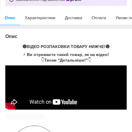
Опис
Характеристики
Доставка
Оплата
Умови п
Опис
🔴ВІДЕО РОЗПАКОВКИ ТОВАРУ НИЖЧЕ!🔴
⚡
Ви отримаєте такий товар, як на відео!
👇
Тисни "Детальніше!"
👇