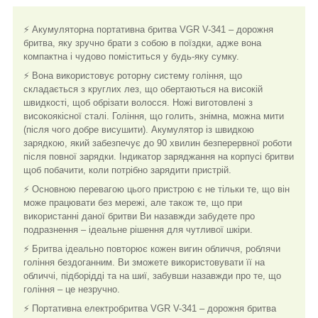
⚡ Акумуляторна портативна бритва VGR V-341 – дорожня
бритва, яку зручно брати з собою в поїздки, адже вона
компактна і чудово поміститься у будь-яку сумку.
⚡ Вона використовує роторну систему гоління, що
складається з круглих лез, що обертаються на високій
швидкості, щоб обрізати волосся. Ножі виготовлені з
високоякісної сталі. Гоління, що голить, знімна, можна мити
(після чого добре висушити). Акумулятор із швидкою
зарядкою, який забезпечує до 90 хвилин безперервної роботи
після повної зарядки. Індикатор заряджання на корпусі бритви
щоб побачити, коли потрібно зарядити пристрій.
⚡ Основною перевагою цього пристрою є не тільки те, що він
може працювати без мережі, але також те, що при
використанні даної бритви Ви назавжди забудете про
подразнення – ідеальне рішення для чутливої ​​шкіри.
⚡ Бритва ідеально повторює кожен вигин обличчя, роблячи
гоління бездоганним. Ви зможете використовувати її на
обличчі, підборідді та на шиї, забувши назавжди про те, що
гоління – це незручно.
⚡ Портативна електробритва VGR V-341 – дорожня бритва