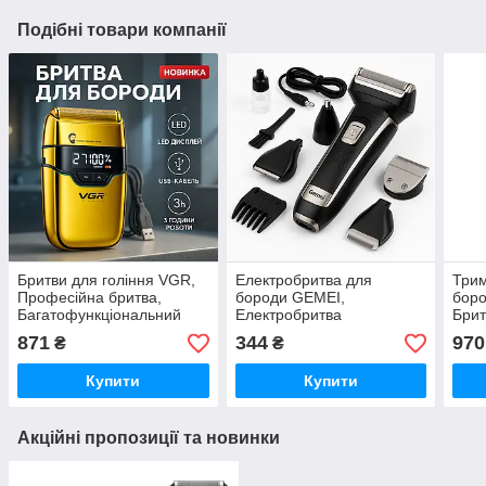
Подібні товари компанії
Бритви для гоління VGR,
Електробритва для
Трим
Професійна бритва,
бороди GEMEI,
боро
Багатофункціональний
Електробритва
Брит
тример для стрижки
портативна бритва,
голі
871
344
970
₴
₴
волосся і бороди JZ-48
Бритви акумуляторні,
19
Тример для бороди TH-63
Купити
Купити
Акційні пропозиції та новинки