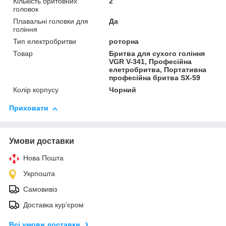
Кількість бритовних
2
головок
Плавальні головки для
Да
гоління
Тип електробритви
роторна
Товар
Бритва для сухого гоління
VGR V-341, Професійна
елетробритва, Портативна
професійна бритва SX-59
Колір корпусу
Чорний
Приховати
Умови доставки
Нова Пошта
Укрпошта
Самовивіз
Доставка кур'єром
Всі умови доставки