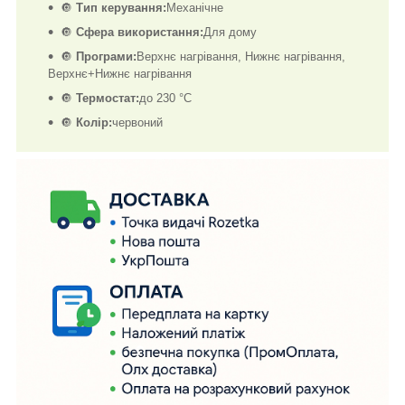
🔘
Тип керування:
Механічне
🔘
Сфера використання:
Для дому
🔘
Програми:
Верхнє нагрівання, Нижнє нагрівання,
Верхнє+Нижнє нагрівання
🔘
Термостат:
до 230 °С
🔘
Колір:
червоний