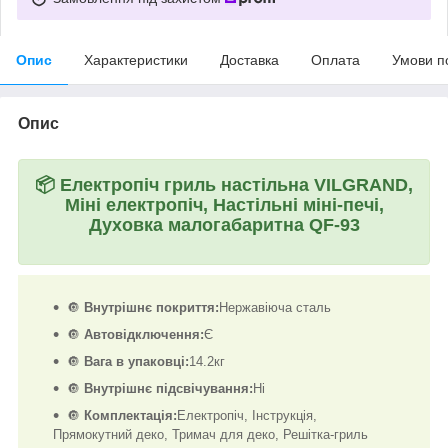
Опис
Характеристики
Доставка
Оплата
Умови п
Опис
📦
Електропіч гриль настільна VILGRAND,
Міні електропіч, Настільні міні-печі,
Духовка малогабаритна QF-93
🔘
Внутрішнє покриття:
Нержавіюча сталь
🔘
Автовідключення:
Є
🔘
Вага в упаковці:
14.2кг
🔘
Внутрішнє підсвічування:
Ні
🔘
Комплектація:
Електропіч, Інструкція,
Прямокутний деко, Тримач для деко, Решітка-гриль