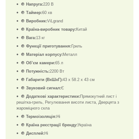
🔘
Напруга:
220 В
🔘
Таймер:
60 хв
🔘
Виробник:
ViLgrand
🔘
Країна-виробник товару:
Китай
🔘
Вага:
13 кг
🔘
Функції приготування:
Гриль
🔘
Матеріал корпусу:
Металл
🔘
Об’єм камери:
65 л
🔘
Потужність:
2200 Вт
🔘
Габарити (ВхШхГ):
43 х 58.2 х 43 см
🔘
Звуковий сигнал:
Є
🔘
Додаткові характеристики:
Прямокутний лист і
решітка-гриль, Регулювання висоти листа, Дверцята з
жароміцного скла
🔘
Термоізоляція:
Ні
🔘
Країна реєстрації бренду:
Україна
🔘
Дисплей:
Ні