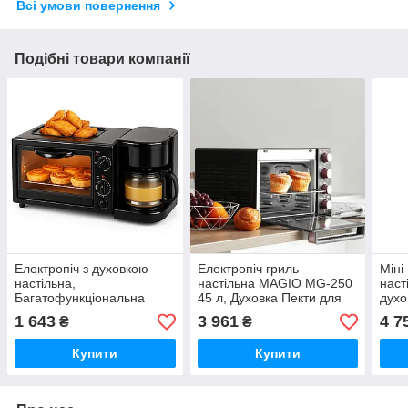
Всі умови повернення
Подібні товари компанії
Електропіч з духовкою
Електропіч гриль
Міні
настільна,
настільна MAGIO MG-250
наст
Багатофункціональна
45 л, Духовка Пекти для
духо
сімейна електродуховка,
приготування сніданків
елек
1 643
3 961
4 7
₴
₴
Маленька настільна
VL-85
дачі
духовка ZU-43
Купити
Купити